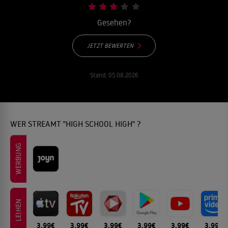
Gesehen?
JETZT BEWERTEN
Stand:
05.08.2026
WER STREAMT "HIGH SCHOOL HIGH" ?
WERBUNG
LEIHEN
3.99€
3.99€
3.99€
3.99€
3.99€
3.99€