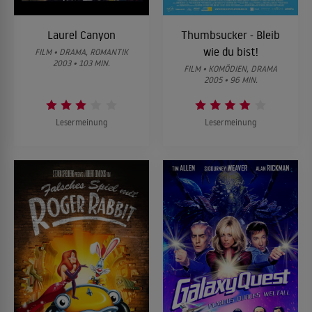
Laurel Canyon
Thumbsucker - Bleib
wie du bist!
FILM • DRAMA, ROMANTIK
2003 • 103 MIN.
FILM • KOMÖDIEN, DRAMA
2005 • 96 MIN.
Lesermeinung
Lesermeinung