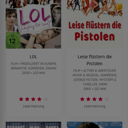
LOL
Leise flüstern die
Pistolen
FILM • PRODUZIERT IN EUROPA,
ROMANTIK, KOMÖDIEN, DRAMA
FILM • ACTION & ABENTEUER,
2009 • 103 MIN.
MUSIK & MUSICAL, KOMÖDIEN,
SCIENCE-FICTION, MYSTERY &
THRILLER, KRIMI
1966 • 102 MIN.
Lesermeinung
Lesermeinung