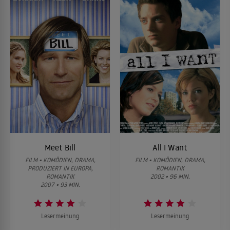
Meet Bill
All I Want
FILM • KOMÖDIEN, DRAMA,
FILM • KOMÖDIEN, DRAMA,
PRODUZIERT IN EUROPA,
ROMANTIK
ROMANTIK
2002 • 96 MIN.
2007 • 93 MIN.
Lesermeinung
Lesermeinung