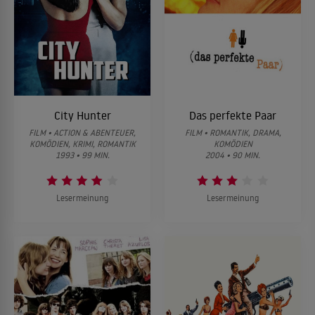
City Hunter
Das perfekte Paar
FILM • ACTION & ABENTEUER,
FILM • ROMANTIK, DRAMA,
KOMÖDIEN, KRIMI, ROMANTIK
KOMÖDIEN
1993 • 99 MIN.
2004 • 90 MIN.
Lesermeinung
Lesermeinung