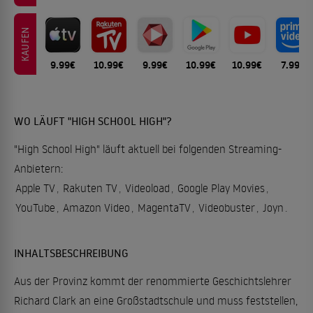
KAUFEN
9.99€
10.99€
9.99€
10.99€
10.99€
7.99€
WO LÄUFT "HIGH SCHOOL HIGH"?
"High School High" läuft aktuell bei folgenden Streaming-
Anbietern:
Apple TV
,
Rakuten TV
,
Videoload
,
Google Play Movies
,
YouTube
,
Amazon Video
,
MagentaTV
,
Videobuster
,
Joyn
.
INHALTSBESCHREIBUNG
Aus der Provinz kommt der renommierte Geschichtslehrer
Richard Clark an eine Großstadtschule und muss feststellen,