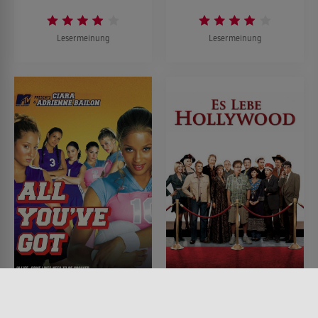
Lesermeinung
Lesermeinung
California Volleygirls
Es lebe Hollywood
FILM • KINDER & FAMILIE,
FILM • KOMÖDIEN