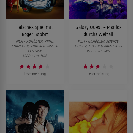
Falsches Spiel mit
Galaxy Quest – Planlos
Roger Rabbit
durchs Weltall
FILM • KOMÖDIEN, KRIMI,
FILM • KOMÖDIEN, SCIENCE-
ANIMATION, KINDER & FAMILIE,
FICTION, ACTION & ABENTEUER
FANTASY
1999 • 102 MIN.
1988 • 104 MIN.
Lesermeinung
Lesermeinung