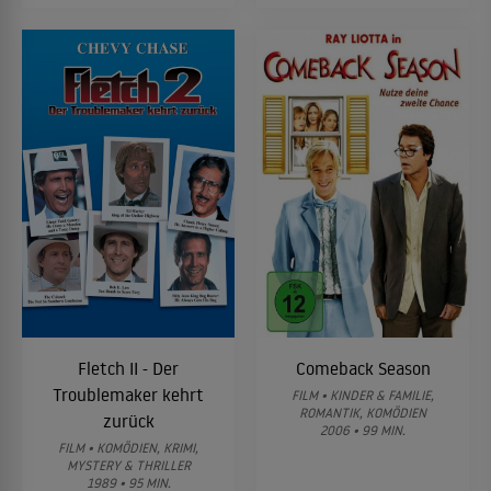
Fletch II - Der
Comeback Season
Troublemaker kehrt
FILM • KINDER & FAMILIE,
ROMANTIK, KOMÖDIEN
zurück
2006 • 99 MIN.
FILM • KOMÖDIEN, KRIMI,
MYSTERY & THRILLER
1989 • 95 MIN.