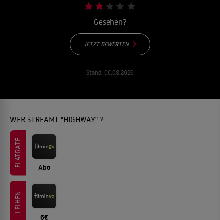
Gesehen?
JETZT BEWERTEN
Stand:
06.08.2026
WER STREAMT "HIGHWAY" ?
FLATRATE
Abo
LEIHEN
6€