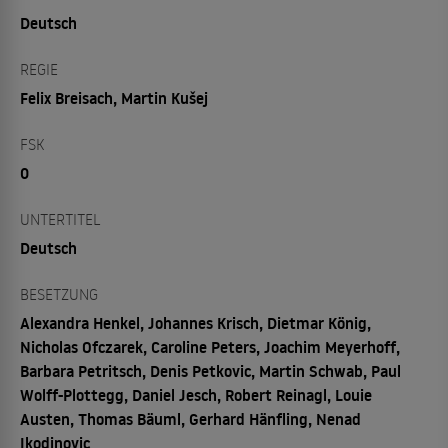
Deutsch
REGIE
Felix Breisach, Martin Kušej
FSK
0
UNTERTITEL
Deutsch
BESETZUNG
Alexandra Henkel, Johannes Krisch, Dietmar König,
Nicholas Ofczarek, Caroline Peters, Joachim Meyerhoff,
Barbara Petritsch, Denis Petkovic, Martin Schwab, Paul
Wolff-Plottegg, Daniel Jesch, Robert Reinagl, Louie
Austen, Thomas Bäuml, Gerhard Hänfling, Nenad
Ikodinovic