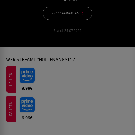
JETZT BEWERTEN
Stand:
25.07.2026
WER STREAMT "HÖLLENANGST" ?
LEIHEN
3.99€
KAUFEN
9.99€