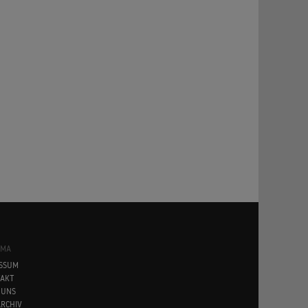
angt ist, oder wer sie überhaupt ist.
SMA
SSUM
AKT
 UNS
RCHIV