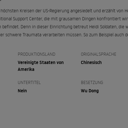
höchsten Kreisen der US-Regierung angesiedelt und erzählt von H
ional Support Center, die mit grausamen Dingen konfrontiert wir
indet. Denn in dieser Einrichtung betreut Heidi Soldaten, die wie
er schwere Traumata verarbeiten müssen. So zum Beispiel auch d
PRODUKTIONSLAND
ORIGINALSPRACHE
Vereinigte Staaten von
Chinesisch
Amerika
UNTERTITEL
BESETZUNG
Nein
Wu Dong