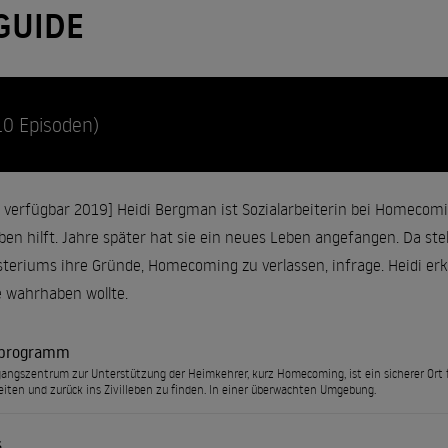
GUIDE
10 Episoden)
verfügbar 2019] Heidi Bergman ist Sozialarbeiterin bei Homecomin
eben hilft. Jahre später hat sie ein neues Leben angefangen. Da stel
teriums ihre Gründe, Homecoming zu verlassen, infrage. Heidi erke
e wahrhaben wollte.
tprogramm
angszentrum zur Unterstützung der Heimkehrer, kurz Homecoming, ist ein sicherer Ort f
eiten und zurück ins Zivilleben zu finden. In einer überwachten Umgebung.
s