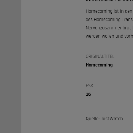
Homecoming ist in den 
des Homecoming Transit
Nervenzusammenbruch bef
werden wollen und vorh
ORIGINALTITEL
Homecoming
FSK
16
Quelle: JustWatch