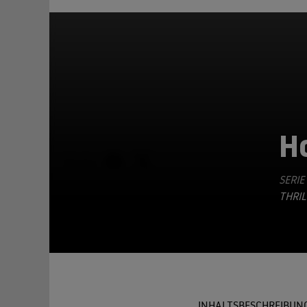
H
TEILEN
SERIE
THRIL
INHALTSBESCHREIBUN