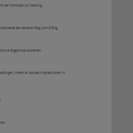
 der Schlüssel zur Heilung...
icherweise der bessere Weg zum Erfolg.
sitive Ergebnisse erwarten.
ärtigen, indem er soziale Interaktionen in
n.
len.