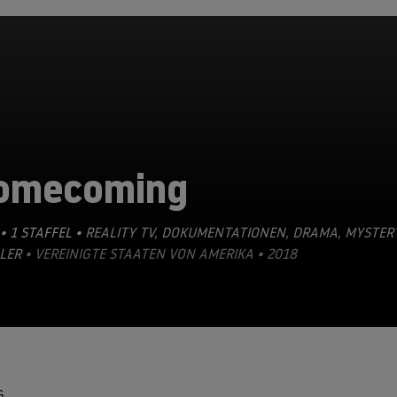
omecoming
• 1 STAFFEL •
REALITY TV
,
DOKUMENTATIONEN
,
DRAMA
,
MYSTER
LER
• VEREINIGTE STAATEN VON AMERIKA • 2018
G