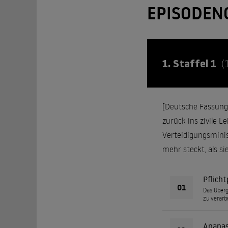
EPISODEN
1. Staffel 1
(
[Deutsche Fassung 
zurück ins zivile L
Verteidigungsminis
mehr steckt, als si
Pflich
01
Das Überg
zu verarb
Anana