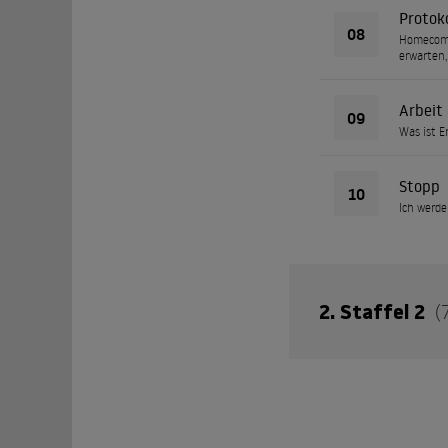
Protoko
08
Homecomin
erwarten,
Arbeit
09
Was ist E
Stopp
10
Ich werde
2. Staffel 2
(
EIN NEUES GEHEIMN
außer Kontrolle ge