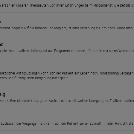
 erzählen unseren Therapeuten von ihren Erfahrungen beim Militärdienst. Die Details sind
h
 Patient negativ auf die Behandlung reagiert, ist eine Verlegung zu ihm nach Hause mögl
od
, die sich in vollem Umfang auf das Programm einlassen, können in nur sechs Wochen po
praktischer Alltagsübungen kann sich der Patient ein Leben nach Homecoming vergegenw
heren und fürsorglichen Umgebung nachspielt.
eug
von außen könnten trotz guter Absicht den schrittweisen Übergang ins Zivilleben störe
 Loslassen der Vergangenheit kann sich der Patient seiner Zukunft in jeder Hinsicht stel