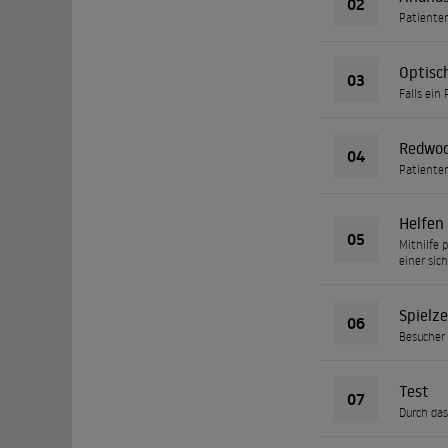
02
Patienten
Optisc
03
Falls ein
Redwo
04
Patienten
Helfen
05
Mithilfe 
einer sic
Spielz
06
Besucher 
Test
07
Durch das