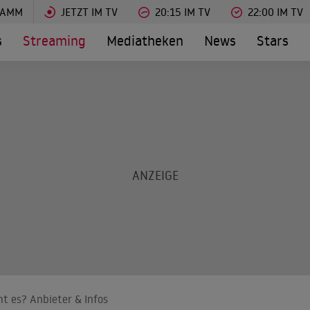
RAMM
JETZT IM TV
20:15 IM TV
22:00 IM TV
s
Streaming
Mediatheken
News
Stars
 es? Anbieter & Infos