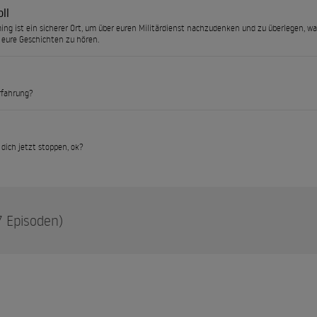
ll
g ist ein sicherer Ort, um über euren Militärdienst nachzudenken und zu überlegen, 
 eure Geschichten zu hören.
rfahrung?
 dich jetzt stoppen, ok?
7 Episoden)
IS. Gute Absichten. Unberechenbare Bosse. Wachsende Paranoia.
raten.