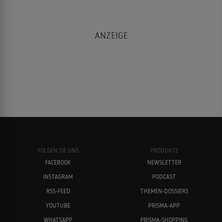
FOLGEN SIE UNS
PRODUKTE
FACEBOOK
NEWSLETTER
INSTAGRAM
PODCAST
RSS-FEED
THEMEN-DOSSIERS
YOUTUBE
PRISMA-APP
WHATSAPP
PRISMA-SHOPPING