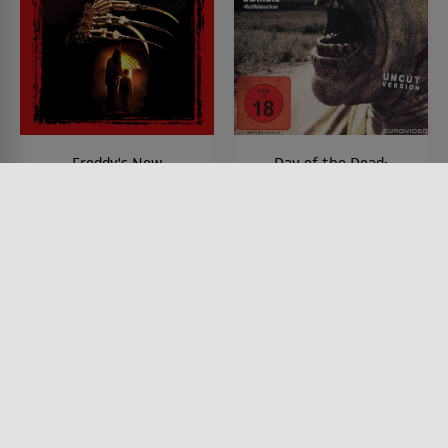
Freddy's New
Day of the Dead:
Nightmare
Bloodline
FILM • FANTASY, HORROR,
FILM • ACTION & ABENTEUER,
MYSTERY & THRILLER
HORROR, SCIENCE-FICTION,
1994 • 112 MIN.
DRAMA, MYSTERY & THRILLER,
PRODUZIERT IN EUROPA
2017 • 90 MIN.
Lesermeinung
Lesermeinung