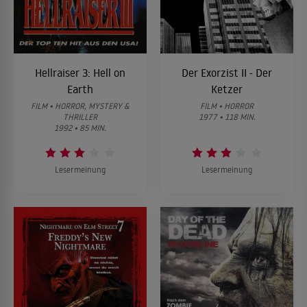
Hellraiser 3: Hell on
Der Exorzist II - Der
Earth
Ketzer
FILM • HORROR, MYSTERY &
FILM • HORROR
THRILLER
1977 • 118 MIN.
1992 • 85 MIN.
Lesermeinung
Lesermeinung