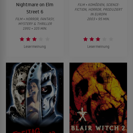
Nightmare on Elm
FILM • KOMÖDIEN, SCIENCE-
FICTION, HORROR, PRODUZIERT
Street 6
IN EUROPA
FILM • HORROR, FANTASY,
2003 • 95 MIN.
MYSTERY & THRILLER
1991 • 105 MIN.
Lesermeinung
Lesermeinung