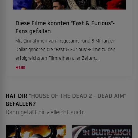
Diese Filme könnten "Fast & Furious"-
Fans gefallen
Mit Einnahmen von insgesamt rund 6 Milliarden
Dollar gehören die "Fast & Furious"-Filme zu den
erfolgreichsten Filmreihen aller Zeiten.
Überschattet wurde das Franchise durch den
MEHR
überraschenden Tod des Hauptdarstellers Paul...
HAT DIR
"HOUSE OF THE DEAD 2 - DEAD AIM"
GEFALLEN?
Dann gefällt dir vielleicht auch: