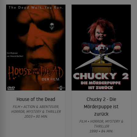
House of the Dead
Chucky 2 - Die
Mörderpuppe ist
FILM • ACTION & ABENTEUER,
HORROR, MYSTERY & THRILLER
zurück
2003 • 90 MIN.
FILM • HORROR, MYSTERY &
THRILLER
1990 • 84 MIN.