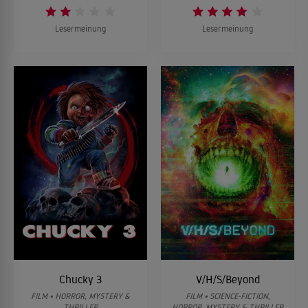
Lesermeinung
Lesermeinung
Chucky 3
V/H/S/Beyond
FILM • HORROR, MYSTERY &
FILM • SCIENCE-FICTION,
THRILLER
HORROR, MYSTERY & THRILLER