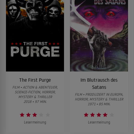
The First Purge
Im Blutrausch des
Satans
FILM • ACTION & ABENTEUER,
SCIENCE-FICTION, HORROR,
FILM • PRODUZIERT IN EUROPA,
MYSTERY & THRILLER
HORROR, MYSTERY & THRILLER
2018 • 97 MIN.
1971 • 85 MIN.
Lesermeinung
Lesermeinung