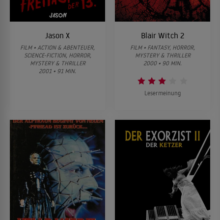
Jason X
Blair Witch 2
FILM • ACTION & ABENTEUER,
FILM • FANTASY, HORROR,
SCIENCE-FICTION, HORROR,
MYSTERY & THRILLER
MYSTERY & THRILLER
2000 • 90 MIN.
2001 • 91 MIN.
Lesermeinung