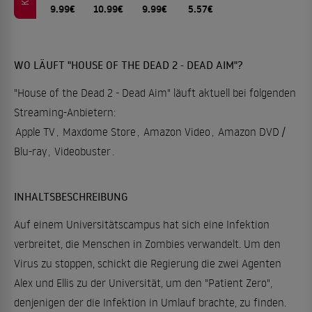
9.99€
10.99€
9.99€
5.57€
WO LÄUFT "HOUSE OF THE DEAD 2 - DEAD AIM"?
"House of the Dead 2 - Dead Aim" läuft aktuell bei folgenden
Streaming-Anbietern:
Apple TV
,
Maxdome Store
,
Amazon Video
,
Amazon DVD /
Blu-ray
,
Videobuster
.
INHALTSBESCHREIBUNG
Auf einem Universitätscampus hat sich eine Infektion
verbreitet, die Menschen in Zombies verwandelt. Um den
Virus zu stoppen, schickt die Regierung die zwei Agenten
Alex und Ellis zu der Universität, um den "Patient Zero",
denjenigen der die Infektion in Umlauf brachte, zu finden.