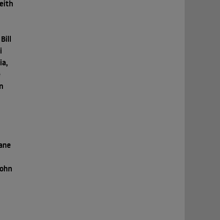
Keith
Bill
i
ia,
e
n
iane
John