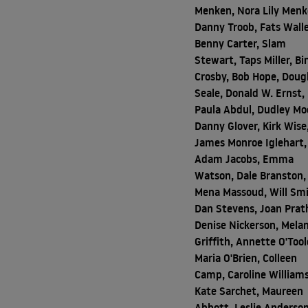
Menken, Nora Lily Menk
Danny Troob, Fats Walle
Benny Carter, Slam
Stewart, Taps Miller, Bi
Crosby, Bob Hope, Doug
Seale, Donald W. Ernst,
Paula Abdul, Dudley Mo
Danny Glover, Kirk Wise
James Monroe Iglehart,
Adam Jacobs, Emma
Watson, Dale Branston,
Mena Massoud, Will Smi
Dan Stevens, Joan Prat
Denise Nickerson, Melan
Griffith, Annette O'Tool
Maria O'Brien, Colleen
Camp, Caroline Williams
Kate Sarchet, Maureen
Abbott, Leslie Anderson