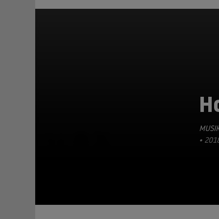
H
MUSIK
TEILEN
• 201