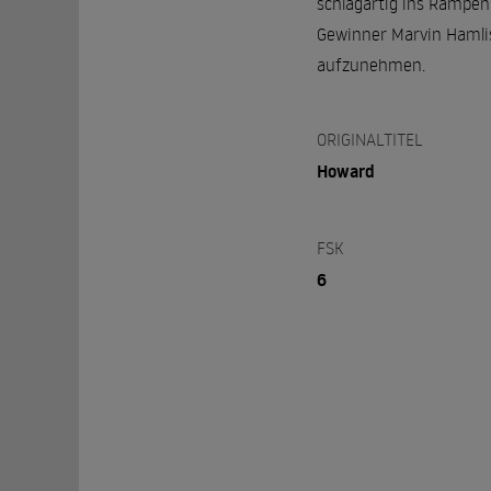
schlagartig ins Rampen
Gewinner Marvin Hamlis
aufzunehmen.
ORIGINALTITEL
Howard
FSK
6