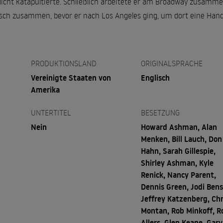
licht katapultierte. Schließlich arbeitete er am Broadway zusamm
ch zusammen, bevor er nach Los Angeles ging, um dort eine Hand
PRODUKTIONSLAND
ORIGINALSPRACHE
Vereinigte Staaten von
Englisch
Amerika
UNTERTITEL
BESETZUNG
Nein
Howard Ashman, Alan
Menken, Bill Lauch, Don
Hahn, Sarah Gillespie,
Shirley Ashman, Kyle
Renick, Nancy Parent,
Dennis Green, Jodi Bens
Jeffrey Katzenberg, Chr
Montan, Rob Minkoff, R
Allers, Glen Keane, Gary