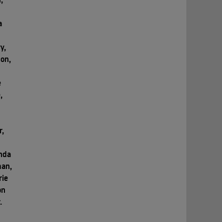
a
y,
on,
e
,
,
r,
inda
man,
rie
on
.