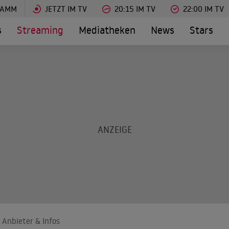
RAMM
JETZT IM TV
20:15 IM TV
22:00 IM TV
s
Streaming
Mediatheken
News
Stars
 Anbieter & Infos