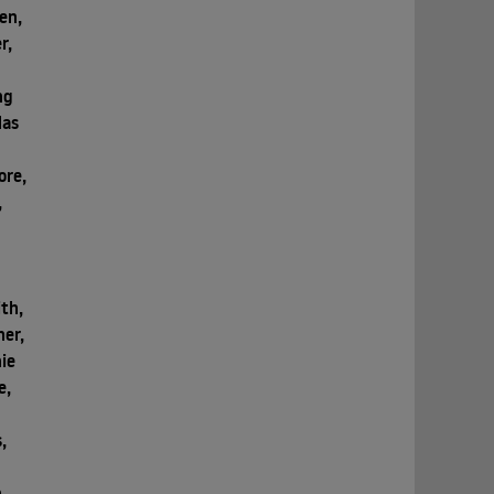
en,
r,
ng
las
ore,
,
th,
her,
ie
e,
,
,