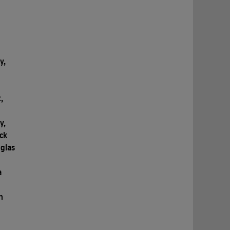
,
y,
,
y,
ick
uglas
a
n
n
,