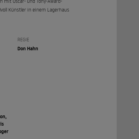
en mit Oscar- und Tony-Award-
voll Künstler in einem Lagerhaus
REGIE
Don Hahn
on,
is
oger