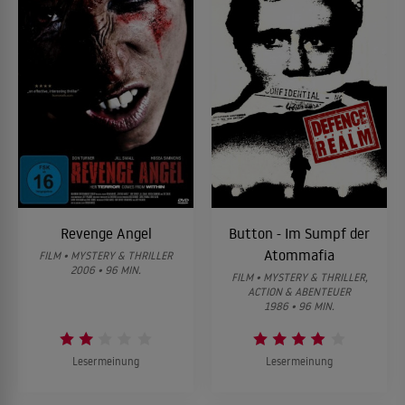
Revenge Angel
Button - Im Sumpf der
Atommafia
FILM • MYSTERY & THRILLER
2006 • 96 MIN.
FILM • MYSTERY & THRILLER,
ACTION & ABENTEUER
1986 • 96 MIN.
Lesermeinung
Lesermeinung