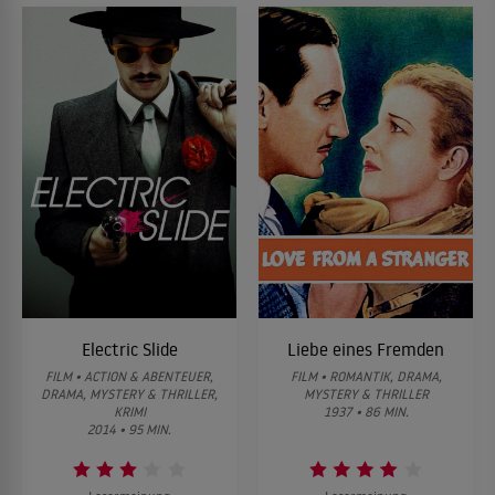
Electric Slide
Liebe eines Fremden
FILM • ACTION & ABENTEUER,
FILM • ROMANTIK, DRAMA,
DRAMA, MYSTERY & THRILLER,
MYSTERY & THRILLER
KRIMI
1937 • 86 MIN.
2014 • 95 MIN.