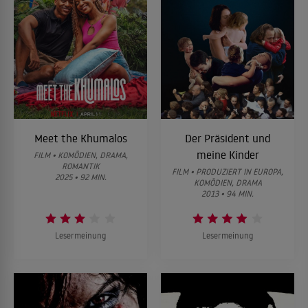
Meet the Khumalos
Der Präsident und
meine Kinder
FILM • KOMÖDIEN, DRAMA,
ROMANTIK
FILM • PRODUZIERT IN EUROPA,
2025 • 92 MIN.
KOMÖDIEN, DRAMA
2013 • 94 MIN.
Lesermeinung
Lesermeinung