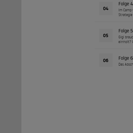
Folge 4
04
Im Camp v
Strategie
Folge 5
05
Gigi brau
einholt? 
Folge 6
06
Das Absch