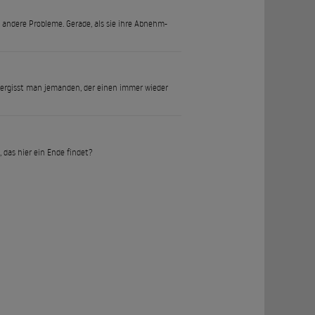
andere Probleme. Gerade, als sie ihre Abnehm-
 vergisst man jemanden, der einen immer wieder
 das hier ein Ende findet?