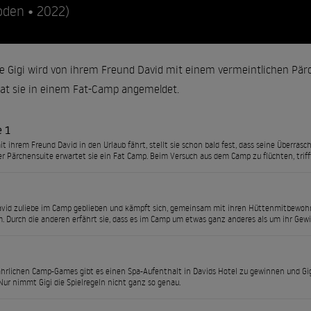
oden • 2022)
 Gigi wird von ihrem Freund David mit einem vermeintlichen Pärch
at sie in einem Fat-Camp angemeldet.
e 1
mit ihrem Freund David in den Urlaub fährt, stellt sie schon bald fest, dass seine Überrasc
er Pärchensuite erwartet sie ein Fat Camp. Beim Versuch aus dem Camp zu flüchten, trifft
David zuliebe im Camp geblieben und kämpft sich, gemeinsam mit ihren Hüttenmitbewohn
 Durch die anderen erfährt sie, dass es im Camp um etwas ganz anderes als um ihr Gewi
ährlichen Camp-Games gibt es einen Spa-Aufenthalt in Davids Hotel zu gewinnen und Gigi
ur nimmt Gigi die Spielregeln nicht ganz so genau.