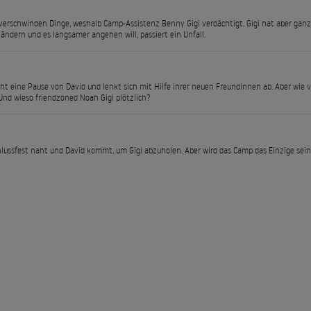
erschwinden Dinge, weshalb Camp-Assistenz Benny Gigi verdächtigt. Gigi hat aber ganz 
 ändern und es langsamer angehen will, passiert ein Unfall.
cht eine Pause von David und lenkt sich mit Hilfe ihrer neuen Freundinnen ab. Aber wie
Und wieso friendzoned Noah Gigi plötzlich?
lussfest naht und David kommt, um Gigi abzuholen. Aber wird das Camp das Einzige sein,