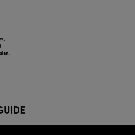
er,
i
slan,
GUIDE