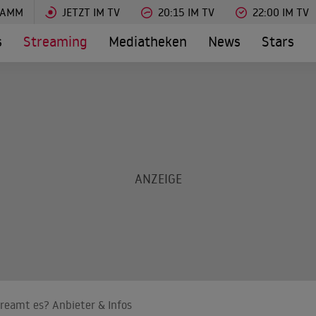
RAMM
JETZT IM TV
20:15 IM TV
22:00 IM TV
s
Streaming
Mediatheken
News
Stars
reamt es? Anbieter & Infos