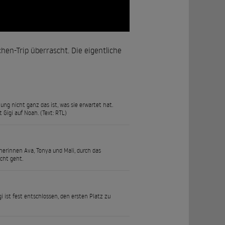
en-Trip überrascht. Die eigentliche
hung nicht ganz das ist, was sie erwartet hat.
 Gigi auf Noah. (Text: RTL)
erinnen Ava, Tonya und Mali, durch das
cht geht.
 ist fest entschlossen, den ersten Platz zu