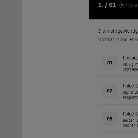
1. / 01
(6 Epis
Die mehrgewichtige
Überraschung: Er h
Episod
01
Als Gigi 
Statt ein
Folge 2
02
Gigi ist 
Programm.
Folge 3
03
Bei den j
machen. N