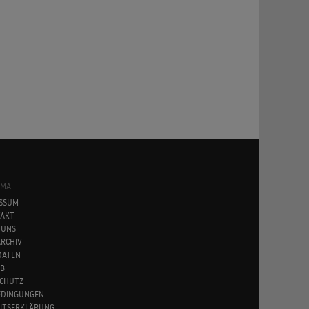
SMA
SSUM
AKT
 UNS
RCHIV
DATEN
B
CHUTZ
EDINGUNGEN
EITSERKLÄRUNG