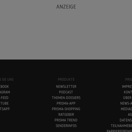
 SIE UNS
PRODUKTE
PRI
EBOOK
NEWSLETTER
IMPRE
TAGRAM
PODCAST
KONT
-FEED
THEMEN-DOSSIERS
ÜBER
UTUBE
PRISMA-APP
NEWS-A
TSAPP
PRISMA-SHOPPING
MEDIA
RATGEBER
AG
PRISMA TREND
DATENS
SENDERINFOS
TEILNAHMEB
BARRIEREFREIH