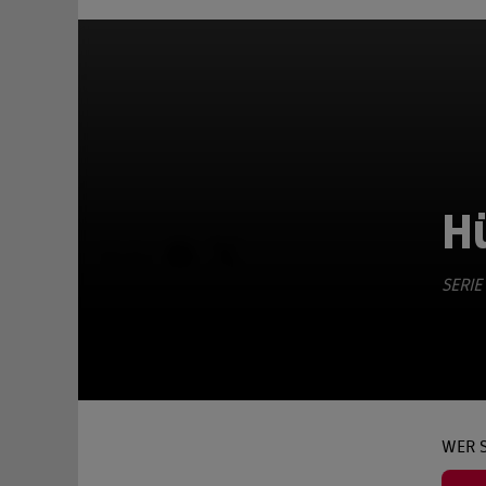
H
TEILEN
SERIE
WER S