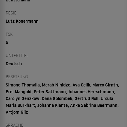
REGIE
Lutz Konermann
FSK
6
UNTERTITEL
Deutsch
BESETZUNG
Simone Thomalla, Merab Ninidze, Ava Celik, Marco Girnth,
Erni Mangold, Peter Sattmann, Johannes Herrschmann,
Carolyn Genzkow, Dana Golombek, Gertrud Roll, Ursula
Maria Burkhart, Johanna Klante, Anke Sabrina Beermann,
Artjom Gilz
SPRACHE