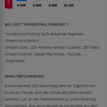
9.99€
9.99€
9.99€
16.13€
WO LÄUFT "HUNDERTMAL FRÜHLING"?
"Hundertmal Frühling" läuft aktuell bei folgenden
Streaming-Anbietern:
Amazon Video
,
ZDF Herzkino Amazon Channel
,
ZDF Select
Amazon Channel
,
Google Play Movies
,
YouTube
,
Hugendubel
.
INHALTSBESCHREIBUNG
Erna Krawinkels 100. Geburtstag steht an. Eigentlich ein
Grund zur Freude, doch die rüstige alte Dame verspürt
keinerlei Lust, an den Feierlichkeiten zu ihrem Ehrentag
teilzunehmen. Also verschwindet sie kurzerhand aus dem