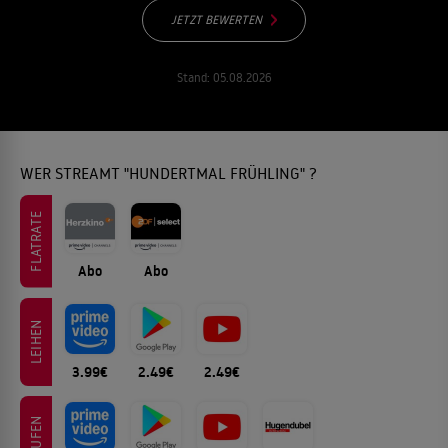
JETZT BEWERTEN
Stand:
05.08.2026
WER STREAMT "HUNDERTMAL FRÜHLING" ?
FLATRATE
Abo
Abo
LEIHEN
3.99€
2.49€
2.49€
KAUFEN