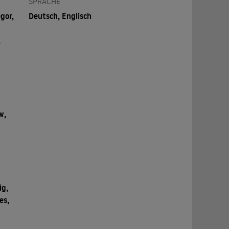
SPRACHE
gor,
Deutsch, Englisch
,
l
d
w,
ig,
es,