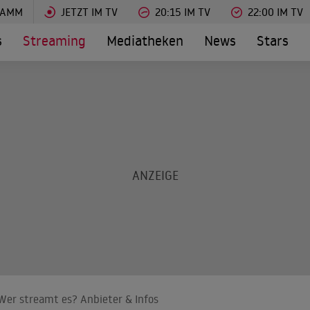
RAMM
JETZT IM TV
20:15 IM TV
22:00 IM TV
s
Streaming
Mediatheken
News
Stars
: Wer streamt es? Anbieter & Infos