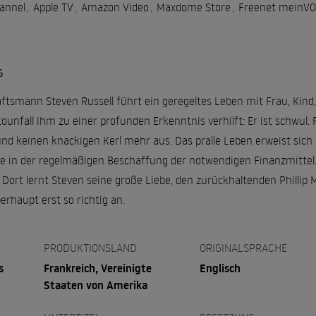
annel
,
Apple TV
,
Amazon Video
,
Maxdome Store
,
Freenet meinV
G
äftsmann Steven Russell führt ein geregeltes Leben mit Frau, Kin
ounfall ihm zu einer profunden Erkenntnis verhilft: Er ist schwul. F
nd keinen knackigen Kerl mehr aus. Das pralle Leben erweist sich a
e in der regelmäßigen Beschaffung der notwendigen Finanzmittel. 
 Dort lernt Steven seine große Liebe, den zurückhaltenden Phillip
rhaupt erst so richtig an.
PRODUKTIONSLAND
ORIGINALSPRACHE
s
Frankreich, Vereinigte
Englisch
Staaten von Amerika