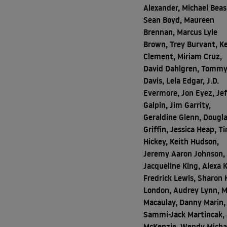
Alexander, Michael Beas
Sean Boyd, Maureen
Brennan, Marcus Lyle
Brown, Trey Burvant, K
Clement, Miriam Cruz,
David Dahlgren, Tomm
Davis, Lela Edgar, J.D.
Evermore, Jon Eyez, Jef
Galpin, Jim Garrity,
Geraldine Glenn, Dougla
Griffin, Jessica Heap, T
Hickey, Keith Hudson,
Jeremy Aaron Johnson,
Jacqueline King, Alexa 
Fredrick Lewis, Sharon 
London, Audrey Lynn, M
Macaulay, Danny Marin,
Sammi-Jack Martincak,
McKenzie, Wendy Micha