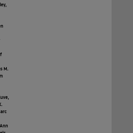
ley,
en
y
f
s M.
im
Kuve,
K.
arc
 Ann
els,