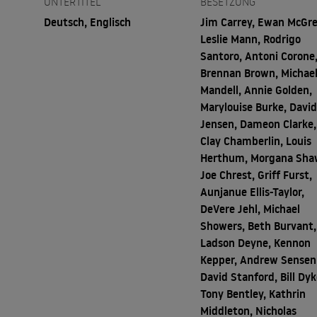
UNTERTITEL
BESETZUNG
Deutsch, Englisch
Jim Carrey, Ewan McGre
Leslie Mann, Rodrigo
Santoro, Antoni Corone
Brennan Brown, Michae
Mandell, Annie Golden,
Marylouise Burke, Davi
Jensen, Dameon Clarke,
Clay Chamberlin, Louis
Herthum, Morgana Sha
Joe Chrest, Griff Furst,
Aunjanue Ellis-Taylor,
DeVere Jehl, Michael
Showers, Beth Burvant,
Ladson Deyne, Kennon
Kepper, Andrew Sensen
David Stanford, Bill Dyk
Tony Bentley, Kathrin
Middleton, Nicholas