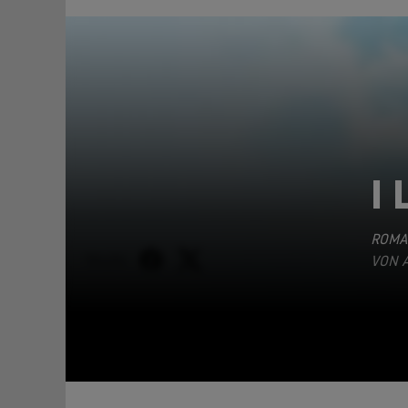
I 
ROMA
TEILEN
VON A