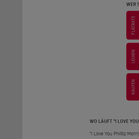
WER S
FLATRATE
LEIHEN
KAUFEN
WO LÄUFT "I LOVE YOU
"I Love You Phillip Morr