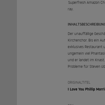
Superfresh Amazon Ch
ray
.
INHALTSBESCHREIBUN
Der unauffällige Gesch
Kirchenchor. Bis ein Aut
exklusives Restaurant u
ungemein viel Phantasi
und er landet im Knast.
Probleme für Steven übe
ORIGINALTITEL
I Love You Phillip Morri