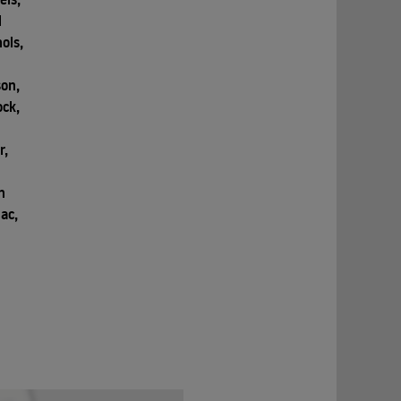
l
ols,
son,
ck,
r,
n
ac,