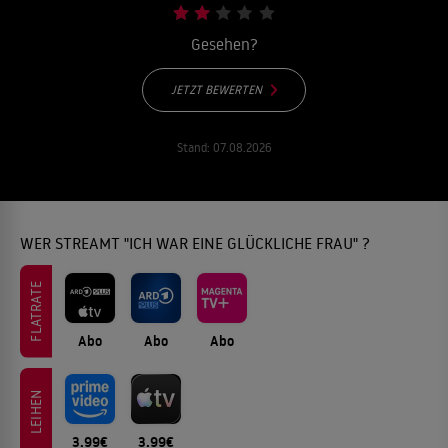
Gesehen?
JETZT BEWERTEN
Stand:
07.08.2026
WER STREAMT "ICH WAR EINE GLÜCKLICHE FRAU" ?
FLATRATE
Abo
Abo
Abo
LEIHEN
3.99€
3.99€