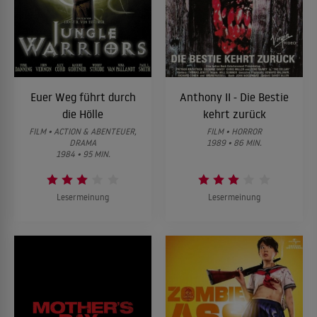
Euer Weg führt durch
Anthony II - Die Bestie
die Hölle
kehrt zurück
FILM • ACTION & ABENTEUER,
FILM • HORROR
DRAMA
1989 • 86 MIN.
1984 • 95 MIN.
Lesermeinung
Lesermeinung