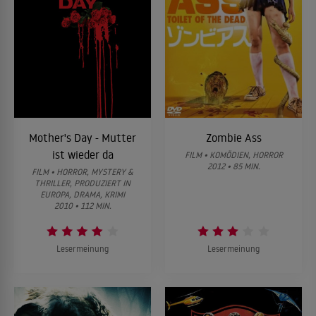
Mother's Day - Mutter
Zombie Ass
ist wieder da
FILM • KOMÖDIEN, HORROR
2012 • 85 MIN.
FILM • HORROR, MYSTERY &
THRILLER, PRODUZIERT IN
EUROPA, DRAMA, KRIMI
2010 • 112 MIN.
Lesermeinung
Lesermeinung