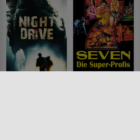
Night Drive - Hyänen
Seven - Die Super-
des Todes
Profis
FILM • HORROR, MYSTERY &
FILM • ACTION & ABENTEUER,
THRILLER
DRAMA, DOKUMENTATIONEN
2010 • 103 MIN.
1979 • 100 MIN.
Lesermeinung
Lesermeinung