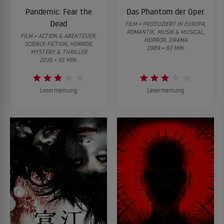
Pandemic: Fear the
Das Phantom der Oper
Dead
FILM • PRODUZIERT IN EUROPA,
ROMANTIK, MUSIK & MUSICAL,
FILM • ACTION & ABENTEUER,
HORROR, DRAMA
SCIENCE-FICTION, HORROR,
1989 • 93 MIN.
MYSTERY & THRILLER
2016 • 91 MIN.
Lesermeinung
Lesermeinung