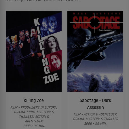
Killing Zoe
Sabotage - Dark
Assassin
FILM • PRODUZIERT IN EUROPA,
DRAMA, KRIMI, MYSTERY &
FILM • ACTION & ABENTEUER,
THRILLER, ACTION &
DRAMA, MYSTERY & THRILLER
ABENTEUER
1996 • 96 MIN.
1993 • 96 MIN.