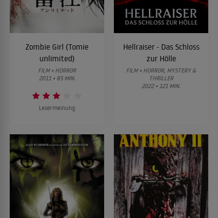
Zombie Girl (Tomie
Hellraiser - Das Schloss
unlimited)
zur Hölle
FILM • HORROR
FILM • HORROR, MYSTERY &
2011 • 85 MIN.
THRILLER
2022 • 121 MIN.
Lesermeinung