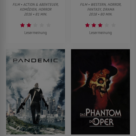
FILM • ACTION & ABENTEUER,
FILM • WESTERN, HORROR,
KOMÖDIEN, HORROR
FANTASY, DRAMA
2016 • 81 MIN.
2018 • 80 MIN.
Lesermeinung
Lesermeinung