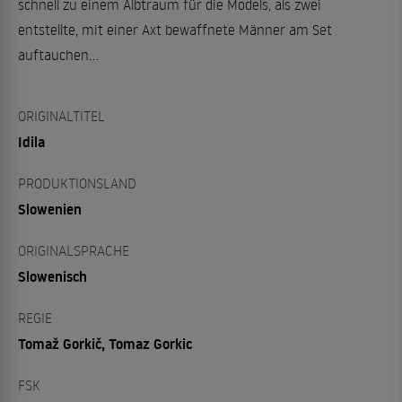
schnell zu einem Albtraum für die Models, als zwei
entstellte, mit einer Axt bewaffnete Männer am Set
auftauchen...
ORIGINALTITEL
Idila
PRODUKTIONSLAND
Slowenien
ORIGINALSPRACHE
Slowenisch
REGIE
Tomaž Gorkič, Tomaz Gorkic
FSK