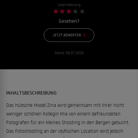
Lesermeinung
Gesehen?
JETZT BEWERTEN
Stand:
08.07.2026
INHALTSBESCHREIBUNG
Das hübsche Model Zina wird gemeinsam mit ihrer nicht
weniger schönen Kollegin Mia von einem befreundeten
Fotografen für ein kleines Shooting in den Bergen gebucht.
Das Fotoshooting an der idyllischen Location wird jedoch