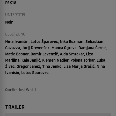
FSK18
UNTERTITEL
Nein
BESETZUNG
Nina Ivanišin, Lotos Šparovec, Nika Rozman, Sebastian
Cavazza, Jurij Drevenšek, Manca Ogrevc, Damjana Černe,
Matic Bobnar, Damir Leventič, Ajda Smrekar, Liza
Marijina, Kaja Janjič, Klemen Nadler, Polona Torkar, Luka
Živec, Gregor Janez, Tina Jenko, Liza Marija Grašič, Nina
Ivanisin, Lotos Sparovec
Quelle: JustWatch
TRAILER