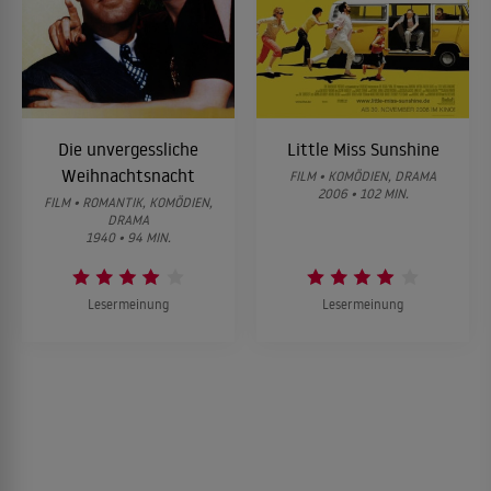
Die unvergessliche
Little Miss Sunshine
Weihnachtsnacht
FILM • KOMÖDIEN, DRAMA
2006 • 102 MIN.
FILM • ROMANTIK, KOMÖDIEN,
DRAMA
1940 • 94 MIN.
Lesermeinung
Lesermeinung