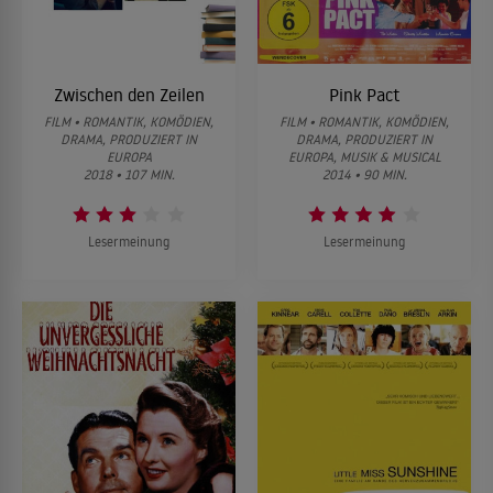
Zwischen den Zeilen
Pink Pact
FILM • ROMANTIK, KOMÖDIEN,
FILM • ROMANTIK, KOMÖDIEN,
DRAMA, PRODUZIERT IN
DRAMA, PRODUZIERT IN
EUROPA
EUROPA, MUSIK & MUSICAL
2018 • 107 MIN.
2014 • 90 MIN.
Lesermeinung
Lesermeinung