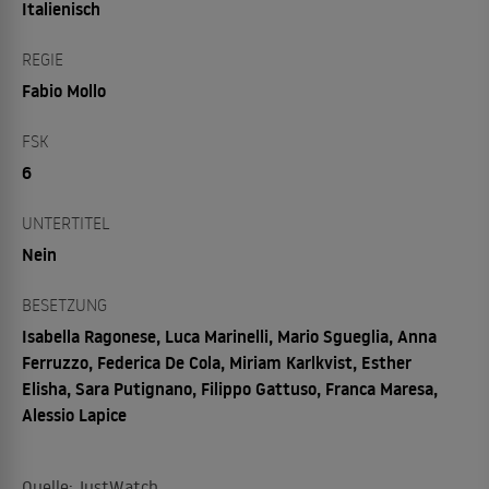
Italienisch
REGIE
Fabio Mollo
FSK
6
UNTERTITEL
Nein
BESETZUNG
Isabella Ragonese, Luca Marinelli, Mario Sgueglia, Anna
Ferruzzo, Federica De Cola, Miriam Karlkvist, Esther
Elisha, Sara Putignano, Filippo Gattuso, Franca Maresa,
Alessio Lapice
Quelle: JustWatch