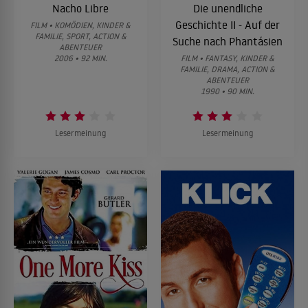
Nacho Libre
Die unendliche
Geschichte II - Auf der
FILM • KOMÖDIEN, KINDER &
FAMILIE, SPORT, ACTION &
Suche nach Phantásien
ABENTEUER
2006 • 92 MIN.
FILM • FANTASY, KINDER &
FAMILIE, DRAMA, ACTION &
ABENTEUER
1990 • 90 MIN.
Lesermeinung
Lesermeinung