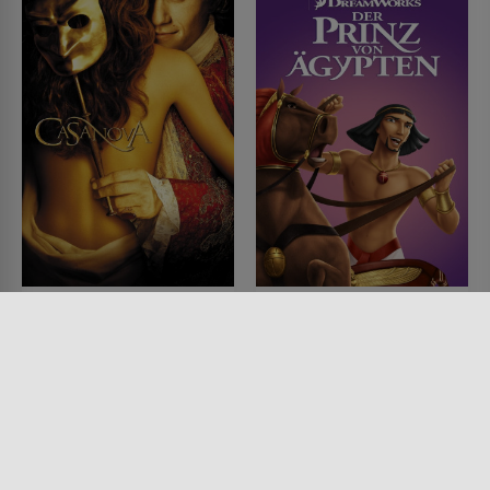
Casanova
Der Prinz von Ägypten
FILM • ROMANTIK, KOMÖDIEN,
FILM • ANIMATION, KINDER &
DRAMA
FAMILIE, FANTASY, DRAMA
2005 • 112 MIN.
1998 • 99 MIN.
Lesermeinung
Lesermeinung