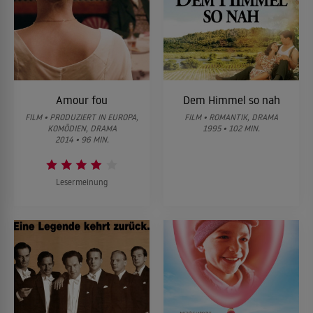
Amour fou
Dem Himmel so nah
FILM • PRODUZIERT IN EUROPA,
FILM • ROMANTIK, DRAMA
KOMÖDIEN, DRAMA
1995 • 102 MIN.
2014 • 96 MIN.
Lesermeinung