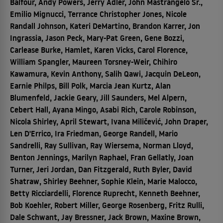
Balfour, Andy Powers, Jerry Adler, John Mastrangelo Sr.,
Emilio Mignucci, Terrance Christopher Jones, Nicole
Randall Johnson, Kateri DeMartino, Brandon Karrer, Jon
Ingrassia, Jason Peck, Mary-Pat Green, Gene Bozzi,
Carlease Burke, Hamlet, Karen Vicks, Carol Florence,
William Spangler, Maureen Torsney-Weir, Chihiro
Kawamura, Kevin Anthony, Salih Qawi, Jacquin DeLeon,
Earnie Philps, Bill Polk, Marcia Jean Kurtz, Alan
Blumenfeld, Jackie Geary, Jill Saunders, Mel Alpern,
Cebert Hall, Ayana Mingo, Asabi Rich, Carole Robinson,
Nicola Shirley, April Stewart, Ivana Miličević, John Draper,
Len D'Errico, Ira Friedman, George Randell, Mario
Sandrelli, Ray Sullivan, Ray Wiersema, Norman Lloyd,
Benton Jennings, Marilyn Raphael, Fran Gellatly, Joan
Turner, Jeri Jordan, Dan Fitzgerald, Ruth Byler, David
Shatraw, Shirley Beehner, Sophie Klein, Marie Malocco,
Betty Ricciardelli, Florence Ruprecht, Kenneth Beehner,
Bob Koehler, Robert Miller, George Rosenberg, Fritz Rulli,
Dale Schwant, Jay Bressner, Jack Brown, Maxine Brown,