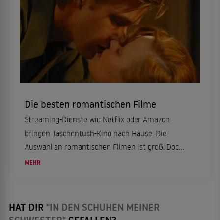
Die besten romantischen Filme
Streaming-Dienste wie Netflix oder Amazon
bringen Taschentuch-Kino nach Hause. Die
Auswahl an romantischen Filmen ist groß. Doch
was sind die besten Liebesfilme? Und welche
MEHR
romantische Komödie müssen Fans des Genres
gesehen haben? ...
HAT DIR
"IN DEN SCHUHEN MEINER