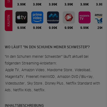
3.99€
3.99€
3.99€
3.99€
3.99€
3.99€
KAUFEN
9.99€
9.99€
9.99€
9.99€
9.99€
29€
WO LÄUFT "IN DEN SCHUHEN MEINER SCHWESTER"?
"In den Schuhen meiner Schwester" läuft aktuell bei
folgenden Streaming-Anbietern:
Apple TV
,
Amazon Video
,
Maxdome Store
,
Videoload
,
MagentaTV
,
Freenet meinVOD
,
Amazon DVD / Blu-ray
,
Videobuster
,
Sky Store
,
Disney Plus
,
Netflix Standard with
Ads
,
Netflix Kids
,
Netflix
.
INHALTSBESCHREIBUNG