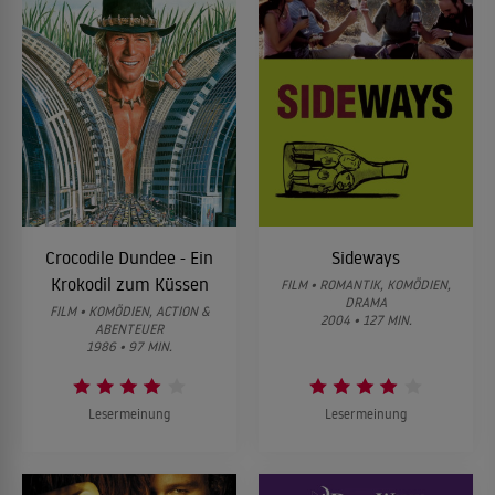
Crocodile Dundee - Ein
Sideways
Krokodil zum Küssen
FILM • ROMANTIK, KOMÖDIEN,
DRAMA
FILM • KOMÖDIEN, ACTION &
2004 • 127 MIN.
ABENTEUER
1986 • 97 MIN.
Lesermeinung
Lesermeinung