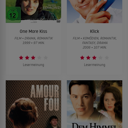
One More Kiss
Klick
FILM • DRAMA, ROMANTIK
FILM • KOMÖDIEN, ROMANTIK,
1999 • 97 MIN.
FANTASY, DRAMA
2006 • 107 MIN.
Lesermeinung
Lesermeinung