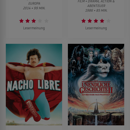
FILM • DRAMA, ACTION &
EUROPA
ABENTEUER
2014 • 99 MIN.
1986 • 85 MIN.
Lesermeinung
Lesermeinung