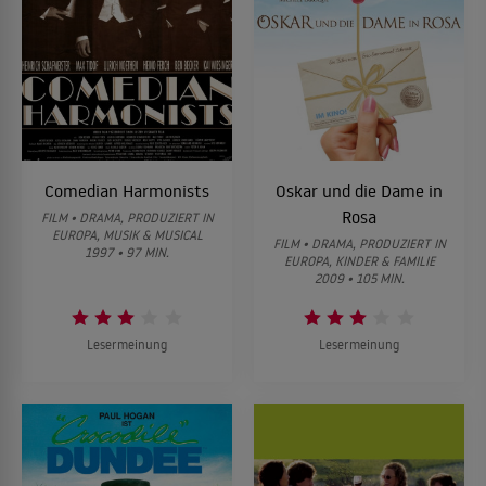
Comedian Harmonists
Oskar und die Dame in
Rosa
FILM • DRAMA, PRODUZIERT IN
EUROPA, MUSIK & MUSICAL
FILM • DRAMA, PRODUZIERT IN
1997 • 97 MIN.
EUROPA, KINDER & FAMILIE
2009 • 105 MIN.
Lesermeinung
Lesermeinung