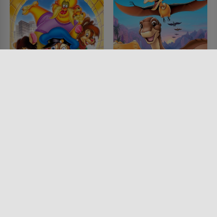
Feivel der
In einem Land vor
Mauswanderer: Der
unserer Zeit XII - Die
Schatz von Manhattan
große Flugschau
FILM • ANIMATION, KINDER &
FILM • ANIMATION, KINDER &
FAMILIE
FAMILIE, KOMÖDIEN, DRAMA
1998 • 78 MIN.
2006 • 77 MIN.
Lesermeinung
Lesermeinung