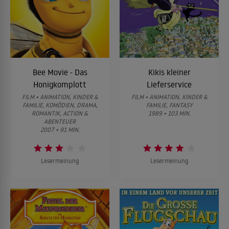
Bee Movie - Das
Kikis kleiner
Honigkomplott
Lieferservice
FILM • ANIMATION, KINDER &
FILM • ANIMATION, KINDER &
FAMILIE, KOMÖDIEN, DRAMA,
FAMILIE, FANTASY
ROMANTIK, ACTION &
1989 • 103 MIN.
ABENTEUER
2007 • 91 MIN.
Lesermeinung
Lesermeinung