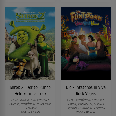
Shrek 2 - Der tollkühne
Die Flintstones in Viva
Held kehrt zurück
Rock Vegas
FILM • ANIMATION, KINDER &
FILM • KOMÖDIEN, KINDER &
FAMILIE, KOMÖDIEN, ROMANTIK,
FAMILIE, ROMANTIK, SCIENCE-
FANTASY
FICTION, DOKUMENTATIONEN
2004 • 92 MIN.
2000 • 91 MIN.