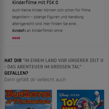
Kinderfilme mit FSK 0
Auch kleine Kinder können sich schon für Filme
begeistern – solange Figuren und Handlung
altersgerecht sind. Hier finden Sie eine
Auswahl an Kinderfilmen ohne
Kinderf...
Altersbeschränkung für die ganze Familie.
MEHR
HAT DIR
"IN EINEM LAND VOR UNSERER ZEIT II
- DAS ABENTEUER IM GROSSEN TAL"
GEFALLEN?
Dann gefällt dir vielleicht auch: