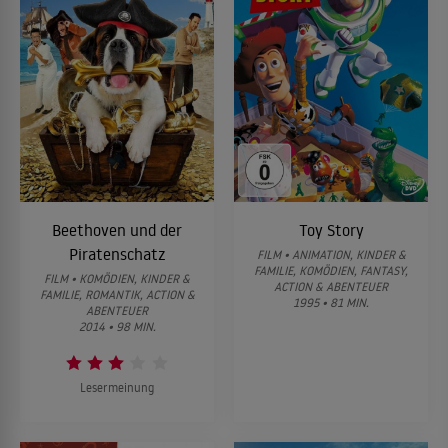
Beethoven und der
Toy Story
Piratenschatz
FILM • ANIMATION, KINDER &
FAMILIE, KOMÖDIEN, FANTASY,
FILM • KOMÖDIEN, KINDER &
ACTION & ABENTEUER
FAMILIE, ROMANTIK, ACTION &
1995 • 81 MIN.
ABENTEUER
2014 • 98 MIN.
Lesermeinung