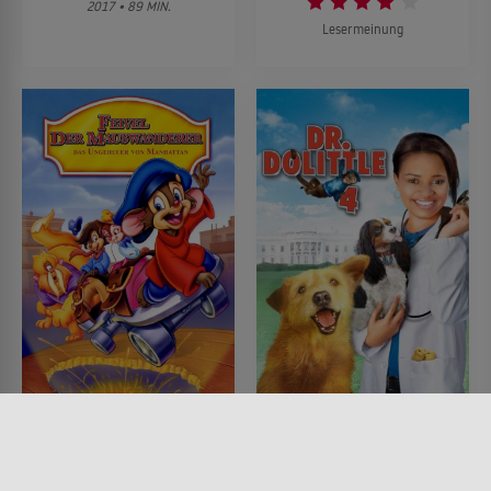
2017 • 89 MIN.
Lesermeinung
Feivel der
Dr. Dolittle 4
Mauswanderer: Das
FILM • KINDER & FAMILIE,
KOMÖDIEN, FANTASY
Ungeheuer von
2008 • 85 MIN.