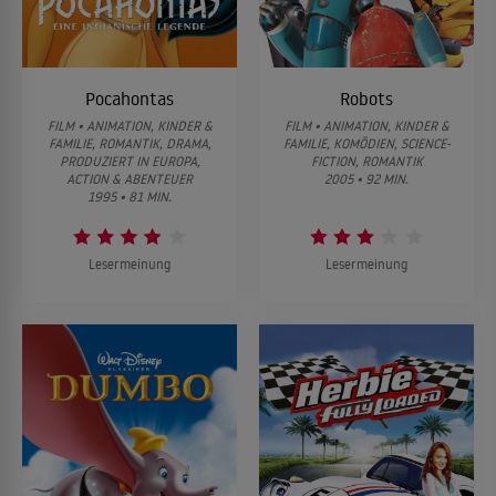
Pocahontas
Robots
FILM • ANIMATION, KINDER &
FILM • ANIMATION, KINDER &
FAMILIE, ROMANTIK, DRAMA,
FAMILIE, KOMÖDIEN, SCIENCE-
PRODUZIERT IN EUROPA,
FICTION, ROMANTIK
ACTION & ABENTEUER
2005 • 92 MIN.
1995 • 81 MIN.
Lesermeinung
Lesermeinung