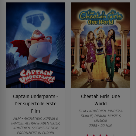
Captain Underpants -
Cheetah Girls: One
Der supertolle erste
World
Film
FILM • KOMÖDIEN, KINDER &
FAMILIE, DRAMA, MUSIK &
FILM • ANIMATION, KINDER &
MUSICAL
FAMILIE, ACTION & ABENTEUER,
2008 • 90 MIN.
KOMÖDIEN, SCIENCE-FICTION,
PRODUZIERT IN EUROPA