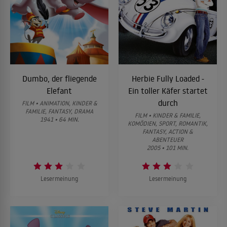
Dumbo, der fliegende
Herbie Fully Loaded -
Elefant
Ein toller Käfer startet
durch
FILM • ANIMATION, KINDER &
FAMILIE, FANTASY, DRAMA
FILM • KINDER & FAMILIE,
1941 • 64 MIN.
KOMÖDIEN, SPORT, ROMANTIK,
FANTASY, ACTION &
ABENTEUER
2005 • 101 MIN.
Lesermeinung
Lesermeinung