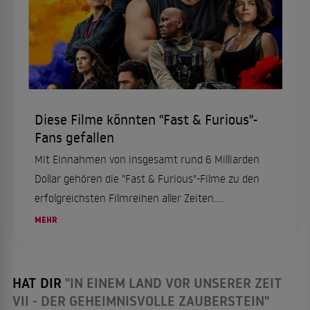
Diese Filme könnten "Fast & Furious"-
Fans gefallen
Mit Einnahmen von insgesamt rund 6 Milliarden
Dollar gehören die "Fast & Furious"-Filme zu den
erfolgreichsten Filmreihen aller Zeiten.
Überschattet wurde das Franchise durch den
MEHR
überraschenden Tod des Hauptdarstellers Paul...
HAT DIR
"IN EINEM LAND VOR UNSERER ZEIT
VII - DER GEHEIMNISVOLLE ZAUBERSTEIN"