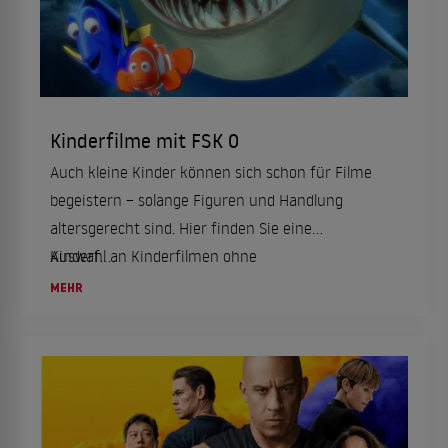
Kinderfilme mit FSK 0
Auch kleine Kinder können sich schon für Filme
begeistern – solange Figuren und Handlung
altersgerecht sind. Hier finden Sie eine
Auswahl an Kinderfilmen ohne
Kinderf...
Altersbeschränkung für die ganze Familie.
MEHR