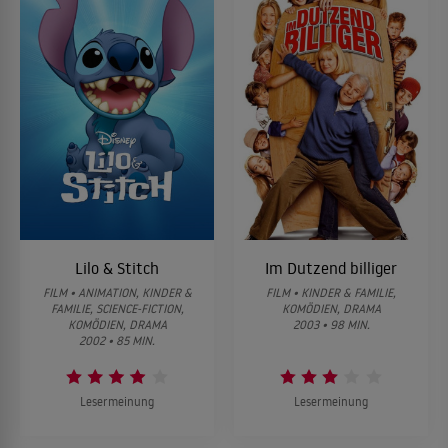
Lilo & Stitch
Im Dutzend billiger
FILM • ANIMATION, KINDER &
FILM • KINDER & FAMILIE,
FAMILIE, SCIENCE-FICTION,
KOMÖDIEN, DRAMA
KOMÖDIEN, DRAMA
2003 • 98 MIN.
2002 • 85 MIN.
Lesermeinung
Lesermeinung