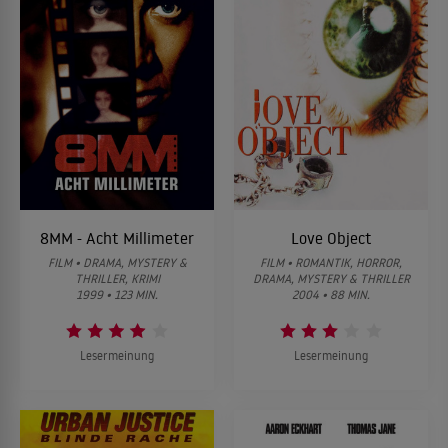
8MM - Acht Millimeter
Love Object
FILM • DRAMA, MYSTERY &
FILM • ROMANTIK, HORROR,
THRILLER, KRIMI
DRAMA, MYSTERY & THRILLER
1999 • 123 MIN.
2004 • 88 MIN.
Lesermeinung
Lesermeinung