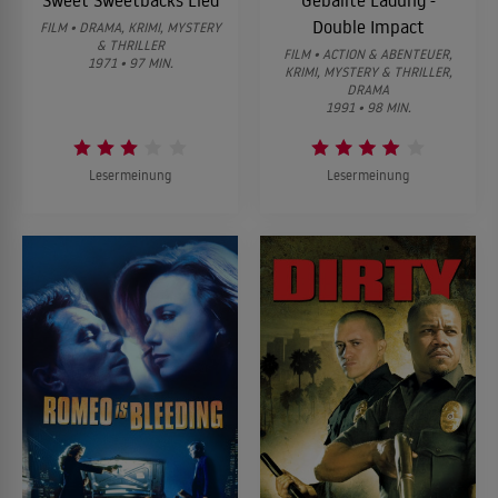
Double Impact
FILM • DRAMA, KRIMI, MYSTERY
& THRILLER
FILM • ACTION & ABENTEUER,
1971 • 97 MIN.
KRIMI, MYSTERY & THRILLER,
DRAMA
1991 • 98 MIN.
Lesermeinung
Lesermeinung