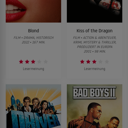
Blond
Kiss of the Dragon
FILM • DRAMA, HISTORISCH
FILM • ACTION & ABENTEUER,
2022 • 167 MIN.
KRIMI, MYSTERY & THRILLER,
PRODUZIERT IN EUROPA
2001 • 98 MIN.
Lesermeinung
Lesermeinung