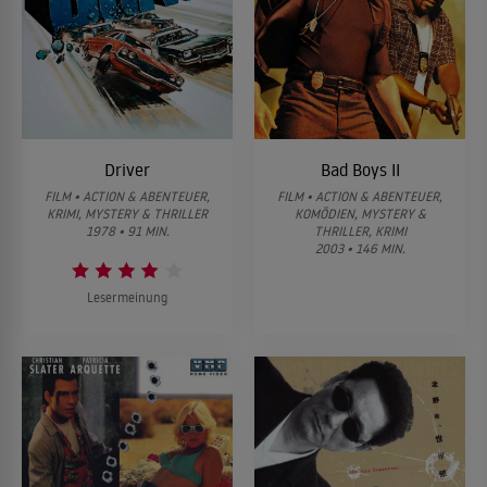
Driver
Bad Boys II
FILM • ACTION & ABENTEUER,
FILM • ACTION & ABENTEUER,
KRIMI, MYSTERY & THRILLER
KOMÖDIEN, MYSTERY &
1978 • 91 MIN.
THRILLER, KRIMI
2003 • 146 MIN.
Lesermeinung