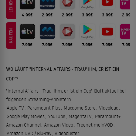
LEIHEN
4.99€
2.99€
2.99€
3.99€
3.99€
2.99€
KAUFEN
7.99€
7.99€
7.99€
7.99€
7.99€
7.99€
WO LÄUFT "INTERNAL AFFAIRS - TRAU' IHM, ER IST EIN
COP"?
"Internal Affairs - Trau' ihm, er ist ein Cop" läuft aktuell bei
folgenden Streaming-Anbietern:
Apple TV
,
Paramount Plus
,
Maxdome Store
,
Videoload
,
Google Play Movies
,
YouTube
,
MagentaTV
,
Paramount+
Amazon Channel
,
Amazon Video
,
Freenet meinVOD
,
Amazon DVD / Blu-ray
,
Videobuster
.