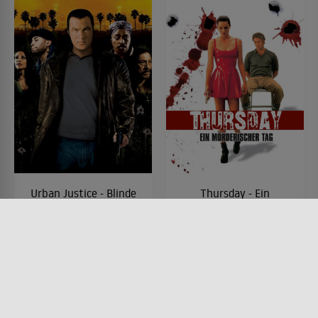
Urban Justice - Blinde
Thursday - Ein
Rache
mörderischer Tag
FILM • MYSTERY & THRILLER,
FILM • ACTION & ABENTEUER,
ACTION & ABENTEUER, KRIMI
KOMÖDIEN, DRAMA, KRIMI,
2007 • 96 MIN.
MYSTERY & THRILLER
1998 • 87 MIN.
Lesermeinung
Lesermeinung