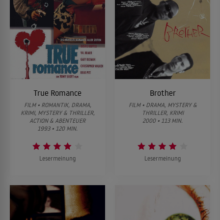
True Romance
Brother
FILM • ROMANTIK, DRAMA,
FILM • DRAMA, MYSTERY &
KRIMI, MYSTERY & THRILLER,
THRILLER, KRIMI
ACTION & ABENTEUER
2000 • 113 MIN.
1993 • 120 MIN.
Lesermeinung
Lesermeinung