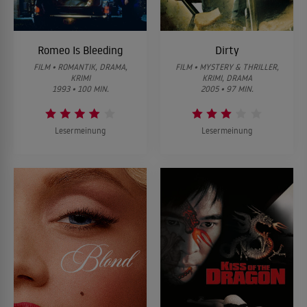
Romeo Is Bleeding
Dirty
FILM • ROMANTIK, DRAMA,
FILM • MYSTERY & THRILLER,
KRIMI
KRIMI, DRAMA
1993 • 100 MIN.
2005 • 97 MIN.
Lesermeinung
Lesermeinung