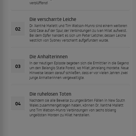
verblüffend!
Die verscharrte Leiche
Dr. Xanthé Mallett und Tim Watson-Munro sind einem weiteren
02
Cold Case auf der Spur, der Verbindungen zu Ivan Milat aufweist.
Bei dem Opfer handelt es sich um Peter Letcher, dessen Leiche
westlich von Sydney verscharrt aufgefunden wurde.
Die Anhalterinnen
In der heutigen Episode begeben sich die Ermittler in die Gegend
03
um den Belanglo State Forest, wo Milat jahrelang mordete. Neue
Hinweise lassen darauf schließen, dass er vor vielen Jahren zwei
junge Anhalterinnen vergewaltigte.
Die ruhelosen Toten
Nachdem sie alle Beweise zu ungeklärten Fällen in New South
04
Wales zusammengetragen haben, können Dr. Xanthé Mallett
und Tim Watson-Munro Verbindungen von sechs bislang
ungelösten Morden zu Milat herstellen.