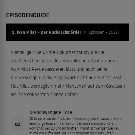
EPISODENGUIDE
1. Ivan Milat - Der Rucksackmörder
(4 Episoden • 2021)
Vierteilige True Crime-Dokumentation, die die
abscheulichen Taten des australischen Serienmörders
Ivan Milat Revue passieren lässt und auch seine
Auswirkungen in die Gegenwart nicht außer Acht lässt.
Hat Milat womöglich mehr Menschen auf dem Gewissen
als jene bekannten sieben Opfer?
Die schwangere Tote
20 Jahre bevor die Rucksack-Morde aufgedeckt wurden, wurde
01
eine junge Frau am Rande von Canberra ermordet. Keren
Rowlands war 20 und im fünften Monat schwanger. Der Fall
wurde nie aufgeklärt, die Ähnlichkeiten zu Milats Taten -