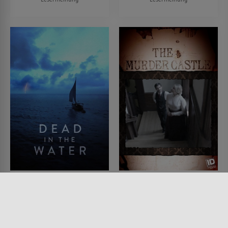
Dead in the Water -
Das Schreckenshotel
Wer ermordete Peta
des Dr. Holmes
Frampton und Chris
SERIE • DOKUMENTATIONEN,
KRIMI, DRAMA
Farmer?
2017 • 43 MIN.