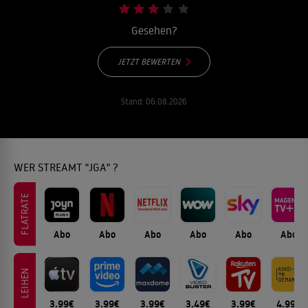
Gesehen?
JETZT BEWERTEN
Stand:
06.08.2026
WER STREAMT "JGA" ?
FLATRATE
Abo
Abo
Abo
Abo
Abo
Abo
LEIHEN
3.99€
3.99€
3.99€
3.49€
3.99€
4.99€