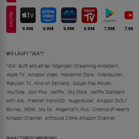
KAUFEN
9.99€
9.99€
9.99€
9.99€
7.99€
7.99€
WO LÄUFT "JGA"?
"JGA" läuft aktuell bei folgenden Streaming-Anbietern:
Apple TV
,
Amazon Video
,
Maxdome Store
,
Videobuster
,
Rakuten TV
,
Kino on Demand
,
Google Play Movies
,
YouTube
,
Joyn Plus
,
Netflix
,
Sky Store
,
Netflix Standard
with Ads
,
Freenet meinVOD
,
Hugendubel
,
Amazon DVD /
Blu-ray
,
WOW
,
Sky Go
,
MagentaTV Plus
,
Cinema of Hearts
Amazon Channel
,
Arthouse CNMA Amazon Channel
.
INHALTSBESCHREIBUNG