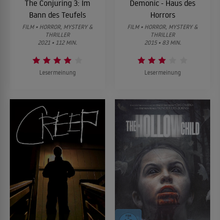
The Conjuring 3: Im
Demonic - Haus des
Bann des Teufels
Horrors
FILM • HORROR, MYSTERY &
FILM • HORROR, MYSTERY &
THRILLER
THRILLER
2021 • 112 MIN.
2015 • 83 MIN.
Lesermeinung
Lesermeinung