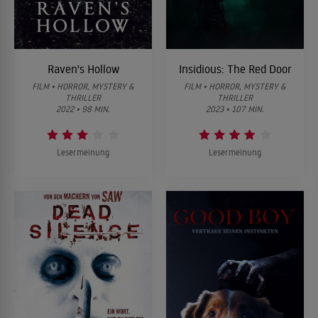
Raven's Hollow
Insidious: The Red Door
FILM • HORROR, MYSTERY &
FILM • HORROR, MYSTERY &
THRILLER
THRILLER
2022 • 98 MIN.
2023 • 107 MIN.
Lesermeinung
Lesermeinung