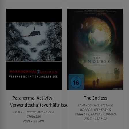
Paranormal Activity -
The Endless
Verwandtschaftsverhältnisse
FILM • SCIENCE-FICTION,
HORROR, MYSTERY &
FILM • HORROR, MYSTERY &
THRILLER, FANTASY, DRAMA
THRILLER
2017 • 112 MIN.
2021 • 98 MIN.