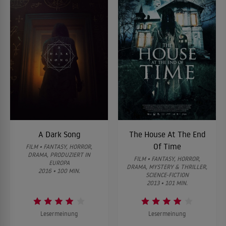
A Dark Song
The House At The End
Of Time
FILM • FANTASY, HORROR,
DRAMA, PRODUZIERT IN
FILM • FANTASY, HORROR,
EUROPA
DRAMA, MYSTERY & THRILLER,
2016 • 100 MIN.
SCIENCE-FICTION
2013 • 101 MIN.
Lesermeinung
Lesermeinung