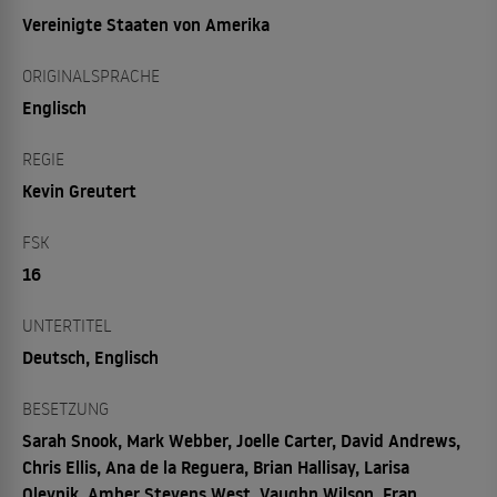
Vereinigte Staaten von Amerika
ORIGINALSPRACHE
Englisch
REGIE
Kevin Greutert
FSK
16
UNTERTITEL
Deutsch, Englisch
BESETZUNG
Sarah Snook, Mark Webber, Joelle Carter, David Andrews,
Chris Ellis, Ana de la Reguera, Brian Hallisay, Larisa
Oleynik, Amber Stevens West, Vaughn Wilson, Fran