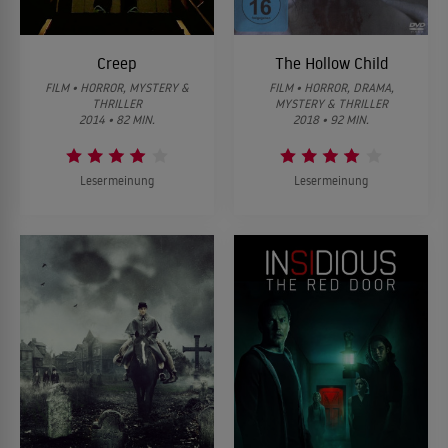
Creep
The Hollow Child
FILM • HORROR, MYSTERY &
FILM • HORROR, DRAMA,
THRILLER
MYSTERY & THRILLER
2014 • 82 MIN.
2018 • 92 MIN.
Lesermeinung
Lesermeinung