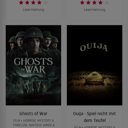
Lesermeinung
Lesermeinung
Ghosts of War
Ouija - Spiel nicht mit
dem Teufel
FILM • HORROR, MYSTERY &
THRILLER, FANTASY, KRIEG &
FILM • HORROR, MYSTERY &