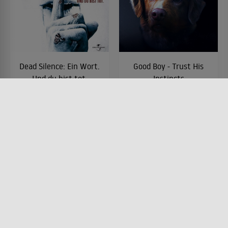
Dead Silence: Ein Wort.
Good Boy - Trust His
Und du bist tot.
Instincts
FILM • HORROR, MYSTERY &
FILM • HORROR, MYSTERY &
THRILLER
THRILLER
2007 • 90 MIN.
2025 • 73 MIN.
Lesermeinung
Lesermeinung