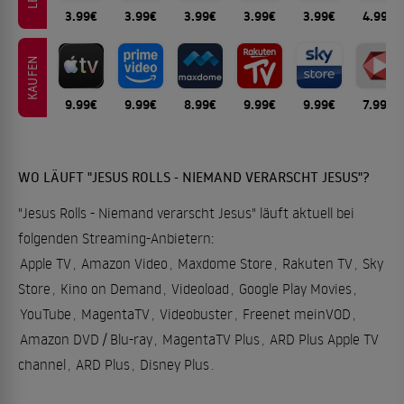
3.99€
3.99€
3.99€
3.99€
3.99€
4.99€
KAUFEN
9.99€
9.99€
8.99€
9.99€
9.99€
7.99€
WO LÄUFT "JESUS ROLLS - NIEMAND VERARSCHT JESUS"?
"Jesus Rolls - Niemand verarscht Jesus" läuft aktuell bei
folgenden Streaming-Anbietern:
Apple TV
,
Amazon Video
,
Maxdome Store
,
Rakuten TV
,
Sky
Store
,
Kino on Demand
,
Videoload
,
Google Play Movies
,
YouTube
,
MagentaTV
,
Videobuster
,
Freenet meinVOD
,
Amazon DVD / Blu-ray
,
MagentaTV Plus
,
ARD Plus Apple TV
channel
,
ARD Plus
,
Disney Plus
.