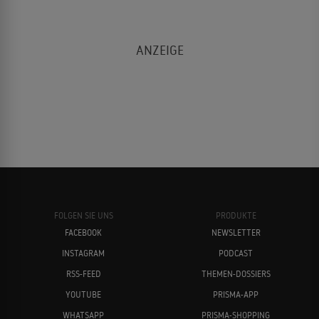
FOLGEN SIE UNS
PRODUKTE
FACEBOOK
NEWSLETTER
INSTAGRAM
PODCAST
RSS-FEED
THEMEN-DOSSIERS
YOUTUBE
PRISMA-APP
WHATSAPP
PRISMA-SHOPPING