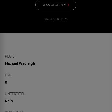
JETZT BEWERTEN
Stand:
13.03.2026
REGIE
Michael Wadleigh
FSK
0
UNTERTITEL
Nein