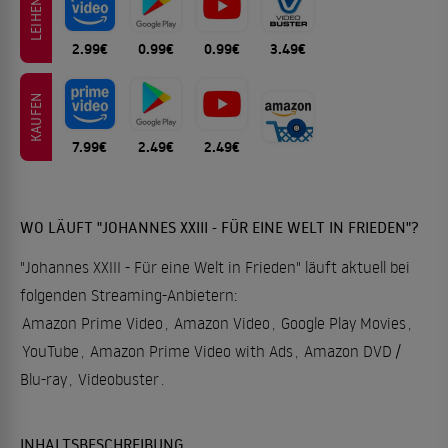
LEIHEN
2.99€
0.99€
0.99€
3.49€
KAUFEN
7.99€
2.49€
2.49€
WO LÄUFT "JOHANNES XXIII - FÜR EINE WELT IN FRIEDEN"?
"Johannes XXIII - Für eine Welt in Frieden" läuft aktuell bei
folgenden Streaming-Anbietern:
Amazon Prime Video
,
Amazon Video
,
Google Play Movies
,
YouTube
,
Amazon Prime Video with Ads
,
Amazon DVD /
Blu-ray
,
Videobuster
.
INHALTSBESCHREIBUNG