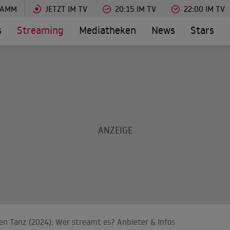
RAMM
JETZT IM TV
20:15 IM TV
22:00 IM TV
s
Streaming
Mediatheken
News
Stars
en Tanz (2024): Wer streamt es? Anbieter & Infos