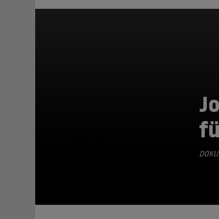
J
fü
TEILEN
DOKU