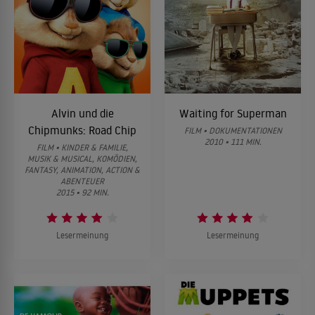
Alvin und die
Waiting for Superman
Chipmunks: Road Chip
FILM • DOKUMENTATIONEN
2010 • 111 MIN.
FILM • KINDER & FAMILIE,
MUSIK & MUSICAL, KOMÖDIEN,
FANTASY, ANIMATION, ACTION &
ABENTEUER
2015 • 92 MIN.
Lesermeinung
Lesermeinung