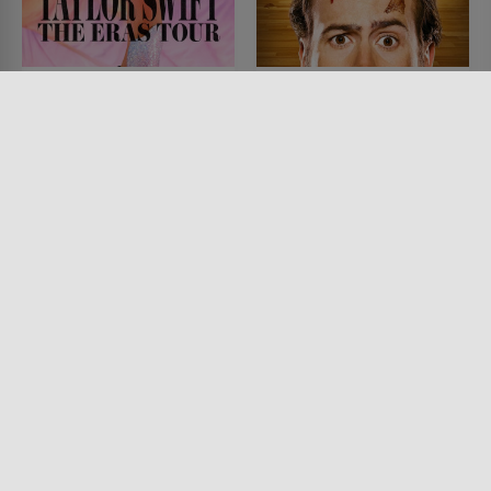
TAYLOR SWIFT: THE
Alvin und die
ERAS TOUR
Chipmunks – Der
Kinofilm
FILM • MUSIK & MUSICAL,
DOKUMENTATIONEN
FILM • KINDER & FAMILIE,
2023 • 220 MIN.
MUSIK & MUSICAL, KOMÖDIEN,
FANTASY, DOKUMENTATIONEN,
ANIMATION
2007 • 92 MIN.
Lesermeinung