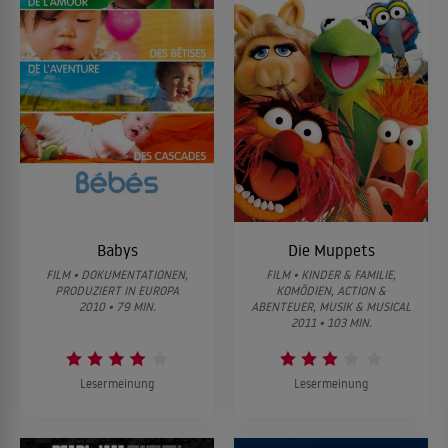
Babys
Die Muppets
FILM • DOKUMENTATIONEN,
FILM • KINDER & FAMILIE,
PRODUZIERT IN EUROPA
KOMÖDIEN, ACTION &
2010 • 79 MIN.
ABENTEUER, MUSIK & MUSICAL
2011 • 103 MIN.
Lesermeinung
Lesermeinung