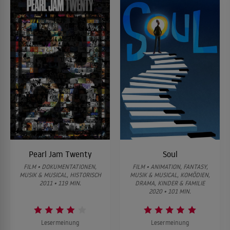
Pearl Jam Twenty
Soul
FILM • DOKUMENTATIONEN,
FILM • ANIMATION, FANTASY,
MUSIK & MUSICAL, HISTORISCH
MUSIK & MUSICAL, KOMÖDIEN,
2011 • 119 MIN.
DRAMA, KINDER & FAMILIE
2020 • 101 MIN.
Lesermeinung
Lesermeinung