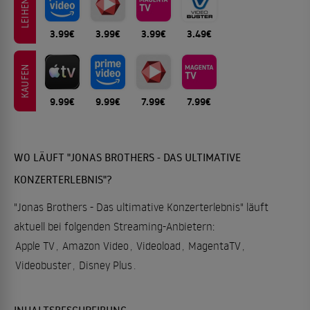
LEIHEN
3.99€
3.99€
3.99€
3.49€
KAUFEN
9.99€
9.99€
7.99€
7.99€
WO LÄUFT "JONAS BROTHERS - DAS ULTIMATIVE
KONZERTERLEBNIS"?
"Jonas Brothers - Das ultimative Konzerterlebnis" läuft
aktuell bei folgenden Streaming-Anbietern:
Apple TV
,
Amazon Video
,
Videoload
,
MagentaTV
,
Videobuster
,
Disney Plus
.
INHALTSBESCHREIBUNG