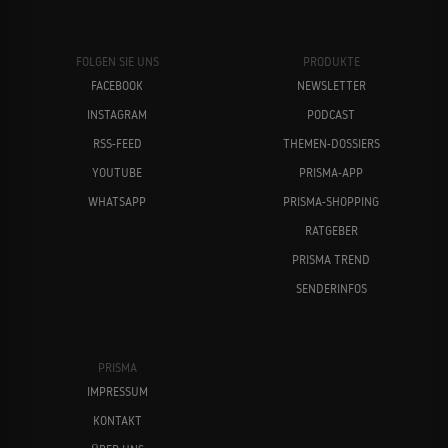
FOLGEN SIE UNS
PRODUKTE
06
Episode 6
FACEBOOK
NEWSLETTER
INSTAGRAM
PODCAST
RSS-FEED
THEMEN-DOSSIERS
YOUTUBE
PRISMA-APP
WHATSAPP
PRISMA-SHOPPING
RATGEBER
PRISMA TREND
SENDERINFOS
PRISMA
IMPRESSUM
KONTAKT