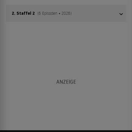
2. Staffel 2
(6 Episoden • 2026)
01
Episode 1
02
Episode 2
03
Episode 3
04
Episode 4
05
Episode 5