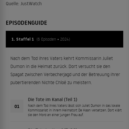
Quelle: JustWatch
EPISODENGUIDE
1. Staffel 1
(6 Episoden • 2024)
Nach dem Tod ihres Vaters kehrt Kommissarin Juliet
Dumon in die Heimat zurück. Dort versucht sie den
Spagat zwischen Verbecherjagd und der Betreuung ihrer
pubertierenden Nichte Chloé zu meistern.
Die Tote im Kanal (Teil 1)
01
Nach dem Tod ihres Vaters lässt sich Juliet Dumon in das lokale
Kommissariat in ihrem Heimatort De Haan versetzen. Dort klärt
sie den Mord an einer jungen Frau auf.