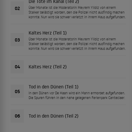
Die Tote im Kanal (Teil 2)
02
Über Monate ist die Moderatorin Meyrem Yildiz von einem
Stalker belästigt worden, den die Polizei nicht ausfindig machen
konnte. Nun wird sie schwer verletzt in ihrem Haus aufgefunden.
Kaltes Herz (Teil 1)
03
Über Monate ist die Moderatorin Meyrem Yildiz von einem
Stalker belästigt worden, den die Polizei nicht ausfindig machen
konnte. Nun wird sie schwer verletzt in ihrem Haus aufgefunden.
04
Kaltes Herz (Teil 2)
Tod in den Dünen (Teil 1)
05
In den Dünen vor De Haan wird ein Mann ermordet aufgefunden.
Die Spuren führen in den nahe gelegenen Ferienpark Canteclaer.
06
Tod in den Dünen (Teil 2)