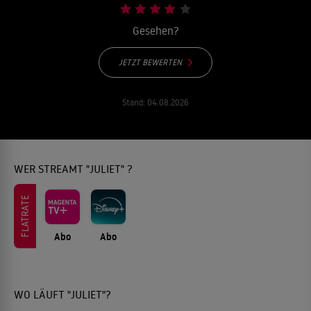
Gesehen?
JETZT BEWERTEN
Stand:
04.08.2026
WER STREAMT "JULIET" ?
FLATRATE
Abo
Abo
WO LÄUFT "JULIET"?