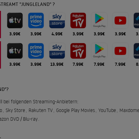
STREAMT "JUNGLELAND" ?
3.99€
3.99€
4.99€
3.99€
3.99€
3.99€
3
3.99€
3.99€
13.99€
7.99€
7.99€
7.99€
8
ND"?
ell bei folgenden Streaming-Anbietern:
o
,
Sky Store
,
Rakuten TV
,
Google Play Movies
,
YouTube
,
Maxdome
zon DVD / Blu-ray
.