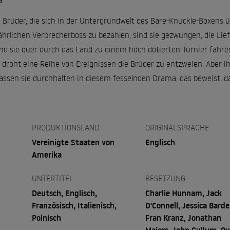
G
i Brüder, die sich in der Untergrundwelt des Bare-Knuckle-Boxens 
ährlichen Verbrecherboss zu bezahlen, sind sie gezwungen, die Li
 sie quer durch das Land zu einem hoch dotierten Turnier fahre
, droht eine Reihe von Ereignissen die Brüder zu entzweien. Aber i
lassen sie durchhalten in diesem fesselnden Drama, das beweist, d
PRODUKTIONSLAND
ORIGINALSPRACHE
Vereinigte Staaten von
Englisch
Amerika
UNTERTITEL
BESETZUNG
Deutsch, Englisch,
Charlie Hunnam, Jack
Französisch, Italienisch,
O'Connell, Jessica Barde
Polnisch
Fran Kranz, Jonathan