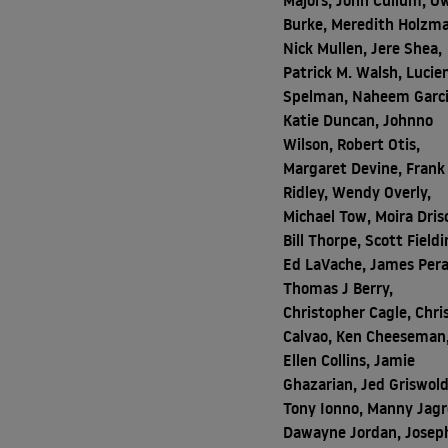
Majors, John Cullum, O
Burke, Meredith Holzm
Nick Mullen, Jere Shea,
Patrick M. Walsh, Lucie
Spelman, Naheem Garci
Katie Duncan, Johnno
Wilson, Robert Otis,
Margaret Devine, Frank
Ridley, Wendy Overly,
Michael Tow, Moira Drisc
Bill Thorpe, Scott Fieldi
Ed LaVache, James Peral
Thomas J Berry,
Christopher Cagle, Chri
Calvao, Ken Cheeseman
Ellen Collins, Jamie
Ghazarian, Jed Griswold
Tony Ionno, Manny Jagr
Dawayne Jordan, Josep