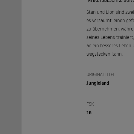
INHALTSBESCHREIBUN
Stan und Lion sind zwe
es versäumt, einen gef
zu übernehmen, während
seines Lebens trainiert
an ein besseres Leben 
wegstecken kann.
ORIGINALTITEL
Jungleland
FSK
16