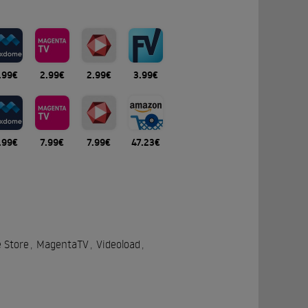
.99€
2.99€
2.99€
3.99€
.99€
7.99€
7.99€
47.23€
 Store
,
MagentaTV
,
Videoload
,