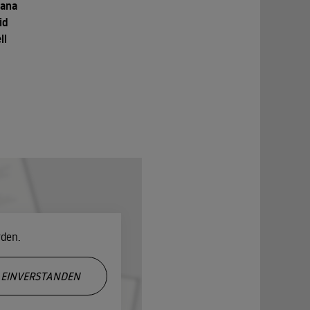
iana
id
ll
rden.
EINVERSTANDEN