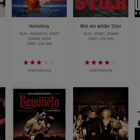
Homeboy
Wie ein wilder Stier
FILM • ROMANTIK, SPORT,
FILM • SPORT, DRAMA
DRAMA, KRIMI
1980 • 129 MIN.
1988 • 116 MIN.
Lesermeinung
Lesermeinung