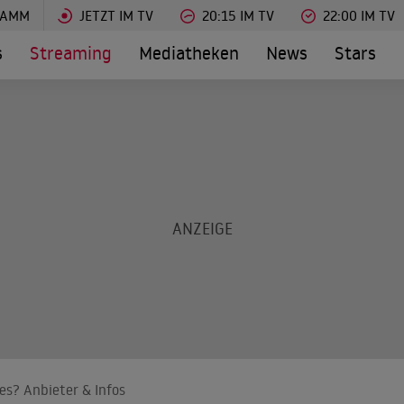
RAMM
JETZT IM TV
20:15 IM TV
22:00 IM TV
s
Streaming
Mediatheken
News
Stars
es? Anbieter & Infos