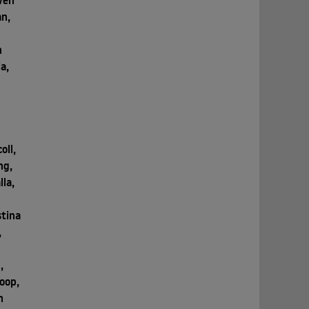
wen
an,
n
a,
oll,
ng,
la,
stina
,
,
oop,
h