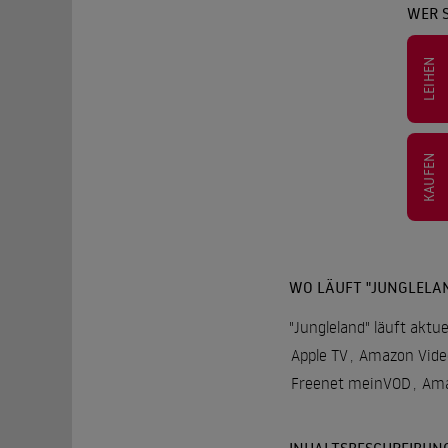
WER 
LEIHEN
KAUFEN
WO LÄUFT "JUNGLELA
"Jungleland" läuft aktu
Apple TV
,
Amazon Vide
Freenet meinVOD
,
Ama