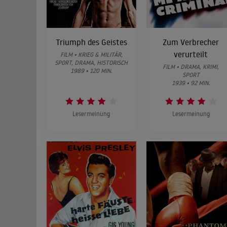
Triumph des Geistes
Zum Verbrecher
verurteilt
FILM • KRIEG & MILITÄR,
SPORT, DRAMA, HISTORISCH
FILM • DRAMA, KRIMI,
1989 • 120 MIN.
SPORT
1939 • 92 MIN.
Lesermeinung
Lesermeinung