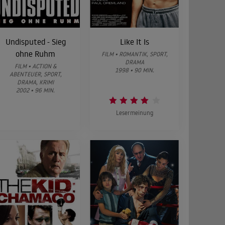
Undisputed - Sieg
Like It Is
ohne Ruhm
FILM • ROMANTIK, SPORT,
DRAMA
FILM • ACTION &
1998 • 90 MIN.
ABENTEUER, SPORT,
DRAMA, KRIMI
2002 • 96 MIN.
Lesermeinung