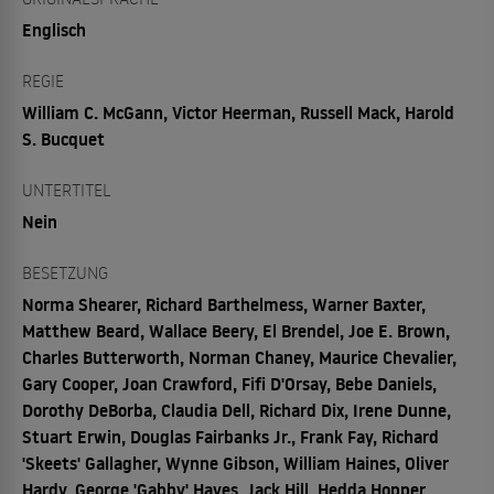
Englisch
REGIE
William C. McGann, Victor Heerman, Russell Mack, Harold
S. Bucquet
UNTERTITEL
Nein
BESETZUNG
Norma Shearer, Richard Barthelmess, Warner Baxter,
Matthew Beard, Wallace Beery, El Brendel, Joe E. Brown,
Charles Butterworth, Norman Chaney, Maurice Chevalier,
Gary Cooper, Joan Crawford, Fifi D'Orsay, Bebe Daniels,
Dorothy DeBorba, Claudia Dell, Richard Dix, Irene Dunne,
Stuart Erwin, Douglas Fairbanks Jr., Frank Fay, Richard
'Skeets' Gallagher, Wynne Gibson, William Haines, Oliver
Hardy, George 'Gabby' Hayes, Jack Hill, Hedda Hopper,