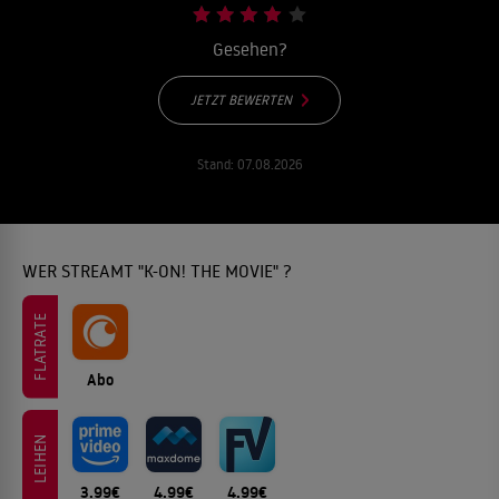
Gesehen?
JETZT BEWERTEN
Stand:
07.08.2026
WER STREAMT "K-ON! THE MOVIE" ?
FLATRATE
Abo
LEIHEN
3.99€
4.99€
4.99€