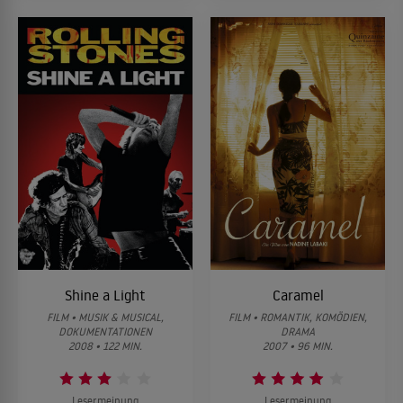
Shine a Light
Caramel
FILM • MUSIK & MUSICAL,
FILM • ROMANTIK, KOMÖDIEN,
DOKUMENTATIONEN
DRAMA
2008 • 122 MIN.
2007 • 96 MIN.
Lesermeinung
Lesermeinung