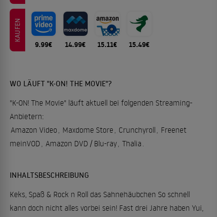
KAUFEN
9.99€
14.99€
15.11€
15.49€
WO LÄUFT "K-ON! THE MOVIE"?
"K-ON! The Movie" läuft aktuell bei folgenden Streaming-
Anbietern:
Amazon Video
,
Maxdome Store
,
Crunchyroll
,
Freenet
meinVOD
,
Amazon DVD / Blu-ray
,
Thalia
.
INHALTSBESCHREIBUNG
Keks, Spaß & Rock n Roll das Sahnehäubchen So schnell
kann doch nicht alles vorbei sein! Fast drei Jahre haben Yui,