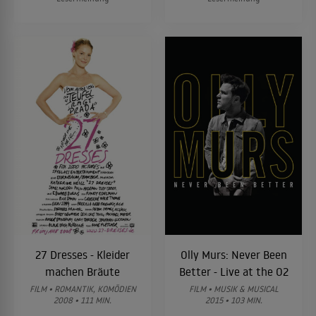
27 Dresses - Kleider
Olly Murs: Never Been
machen Bräute
Better - Live at the O2
FILM • ROMANTIK, KOMÖDIEN
FILM • MUSIK & MUSICAL
2008 • 111 MIN.
2015 • 103 MIN.