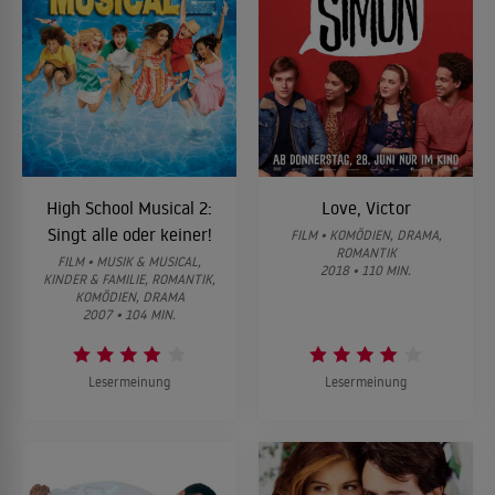
High School Musical 2:
Love, Victor
Singt alle oder keiner!
FILM • KOMÖDIEN, DRAMA,
ROMANTIK
FILM • MUSIK & MUSICAL,
2018 • 110 MIN.
KINDER & FAMILIE, ROMANTIK,
KOMÖDIEN, DRAMA
2007 • 104 MIN.
Lesermeinung
Lesermeinung