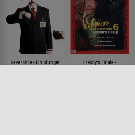
Severance - Ein blutiger
Freddy's Finale -
Betriebsausflug
Nightmare on Elm
Street 6
FILM • PRODUZIERT IN EUROPA,
KOMÖDIEN, HORROR, MYSTERY
FILM • HORROR, FANTASY,
& THRILLER
MYSTERY & THRILLER
2006 • 96 MIN.
1991 • 105 MIN.
Lesermeinung
Lesermeinung