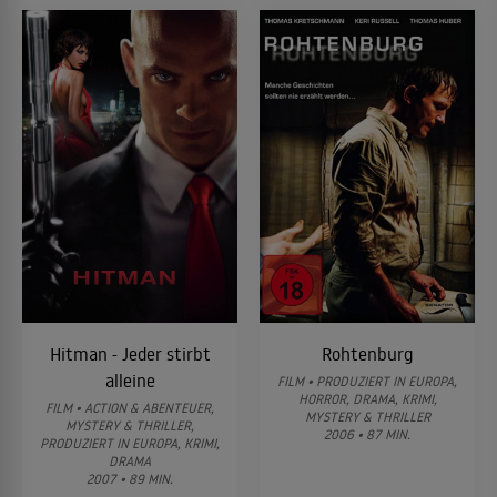
Hitman - Jeder stirbt
Rohtenburg
alleine
FILM • PRODUZIERT IN EUROPA,
HORROR, DRAMA, KRIMI,
FILM • ACTION & ABENTEUER,
MYSTERY & THRILLER
MYSTERY & THRILLER,
2006 • 87 MIN.
PRODUZIERT IN EUROPA, KRIMI,
DRAMA
2007 • 89 MIN.