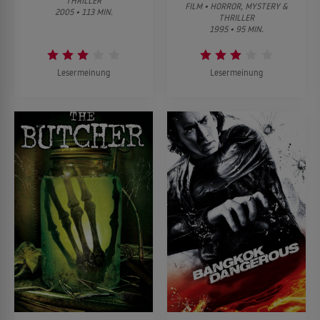
THRILLER
FILM • HORROR, MYSTERY &
2005 • 113 MIN.
THRILLER
1995 • 95 MIN.
Lesermeinung
Lesermeinung