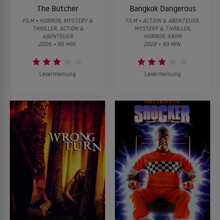
The Butcher
Bangkok Dangerous
FILM • HORROR, MYSTERY &
FILM • ACTION & ABENTEUER,
THRILLER, ACTION &
MYSTERY & THRILLER,
ABENTEUER
HORROR, KRIMI
2006 • 90 MIN.
2008 • 99 MIN.
Lesermeinung
Lesermeinung