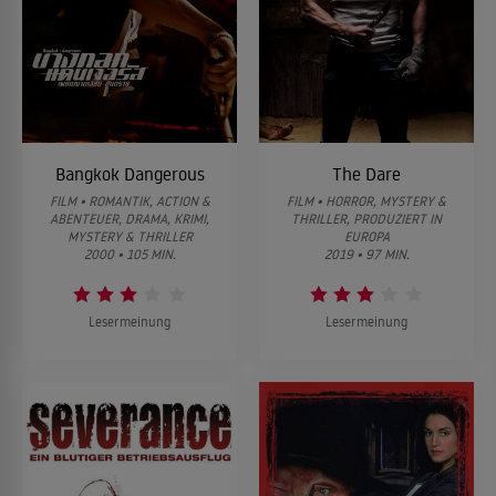
Bangkok Dangerous
The Dare
FILM • ROMANTIK, ACTION &
FILM • HORROR, MYSTERY &
ABENTEUER, DRAMA, KRIMI,
THRILLER, PRODUZIERT IN
MYSTERY & THRILLER
EUROPA
2000 • 105 MIN.
2019 • 97 MIN.
Lesermeinung
Lesermeinung