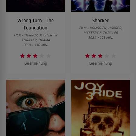
Wrong Turn - The
Shocker
Foundation
FILM • KOMÖDIEN, HORROR,
MYSTERY & THRILLER
FILM • HORROR, MYSTERY &
1989 • 111 MIN.
THRILLER, DRAMA
2021 • 110 MIN.
Lesermeinung
Lesermeinung