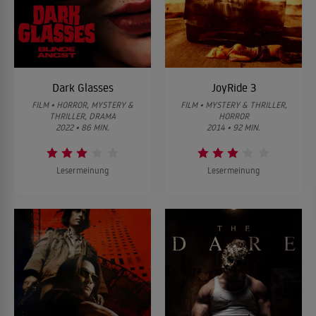
Dark Glasses
JoyRide 3
FILM • HORROR, MYSTERY &
FILM • MYSTERY & THRILLER,
THRILLER, DRAMA
HORROR
2022 • 86 MIN.
2014 • 92 MIN.
Lesermeinung
Lesermeinung