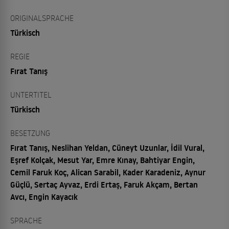
ORIGINALSPRACHE
Türkisch
REGIE
Fırat Tanış
UNTERTITEL
Türkisch
BESETZUNG
Fırat Tanış, Neslihan Yeldan, Cüneyt Uzunlar, İdil Vural,
Eşref Kolçak, Mesut Yar, Emre Kınay, Bahtiyar Engin,
Cemil Faruk Koç, Alican Sarabil, Kader Karadeniz, Aynur
Güçlü, Sertaç Ayvaz, Erdi Ertaş, Faruk Akçam, Bertan
Avcı, Engin Kayacık
SPRACHE