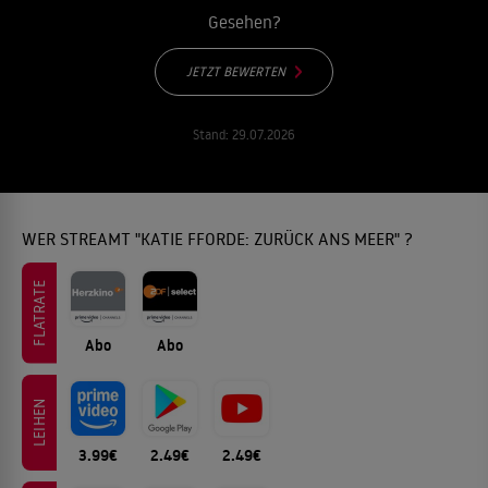
Gesehen?
JETZT BEWERTEN
Stand:
29.07.2026
WER STREAMT "KATIE FFORDE: ZURÜCK ANS MEER" ?
FLATRATE
Abo
Abo
LEIHEN
3.99€
2.49€
2.49€