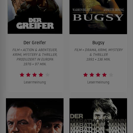
Der Greifer
Bugsy
FILM • ACTION & ABENTEUER,
FILM • DRAMA, KRIMI, MYSTERY
KRIMI, MYSTERY & THRILLER,
& THRILLER
PRODUZIERT IN EUROPA
1991 • 136 MIN.
1976 • 97 MIN.
Lesermeinung
Lesermeinung