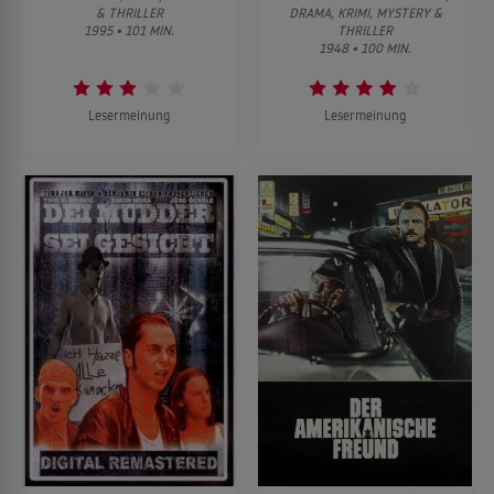
& THRILLER
DRAMA, KRIMI, MYSTERY &
1995 • 101 MIN.
THRILLER
1948 • 100 MIN.
Lesermeinung
Lesermeinung