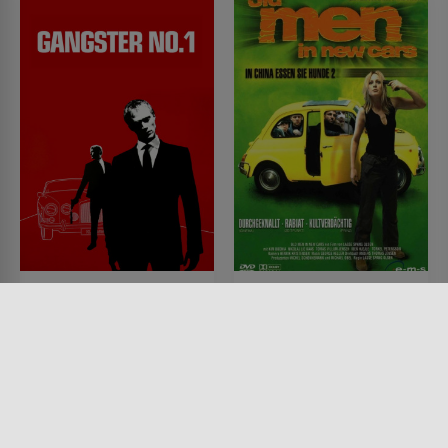
Gangster Nr. 1
Old Men in New Cars -
In China essen sie
FILM • PRODUZIERT IN EUROPA,
DRAMA, KRIMI, MYSTERY &
Hunde 2
THRILLER, ACTION &
ABENTEUER
FILM • PRODUZIERT IN EUROPA,
2000 • 103 MIN.
ACTION & ABENTEUER,
KOMÖDIEN, KRIMI, MYSTERY &
THRILLER
2002 • 95 MIN.