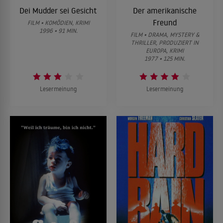
Dei Mudder sei Gesicht
Der amerikanische
Freund
FILM • KOMÖDIEN, KRIMI
1996 • 91 MIN.
FILM • DRAMA, MYSTERY &
THRILLER, PRODUZIERT IN
EUROPA, KRIMI
1977 • 125 MIN.
Lesermeinung
Lesermeinung