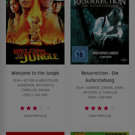
Welcome to the Jungle
Resurrection - Die
Auferstehung
FILM • ACTION & ABENTEUER,
KOMÖDIEN, MYSTERY &
FILM • HORROR, DRAMA, KRIMI,
THRILLER, DRAMA
MYSTERY & THRILLER
2003 • 104 MIN.
1999 • 108 MIN.
Lesermeinung
Lesermeinung