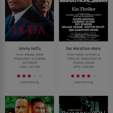
Jimmy Hoffa
Der Marathon-Mann
FILM • DRAMA, KRIMI,
FILM • KRIMI, MYSTERY &
PRODUZIERT IN EUROPA,
THRILLER, PRODUZIERT IN
HISTORISCH
EUROPA, DRAMA
1992 • 140 MIN.
1976 • 126 MIN.
Lesermeinung
Lesermeinung