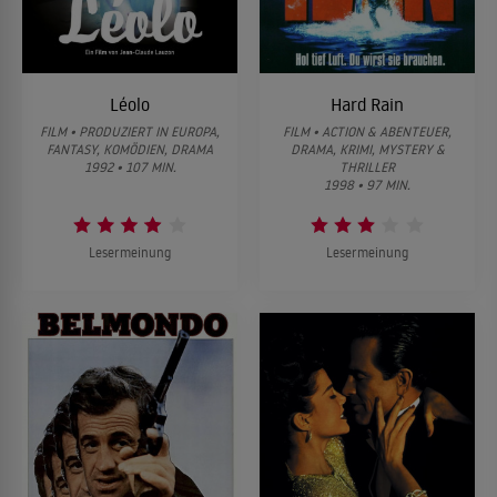
Léolo
Hard Rain
FILM • PRODUZIERT IN EUROPA,
FILM • ACTION & ABENTEUER,
FANTASY, KOMÖDIEN, DRAMA
DRAMA, KRIMI, MYSTERY &
1992 • 107 MIN.
THRILLER
1998 • 97 MIN.
Lesermeinung
Lesermeinung