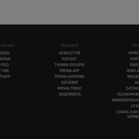
 SIE UNS
PRODUKTE
PRI
EBOOK
NEWSLETTER
IMPRE
TAGRAM
PODCAST
KONT
-FEED
THEMEN-DOSSIERS
ÜBER
UTUBE
PRISMA-APP
NEWS-A
TSAPP
PRISMA-SHOPPING
MEDIA
RATGEBER
AG
PRISMA TREND
DATENS
SENDERINFOS
TEILNAHMEB
BARRIEREFREIH
SITE
COOKIE-EIN
VERWA