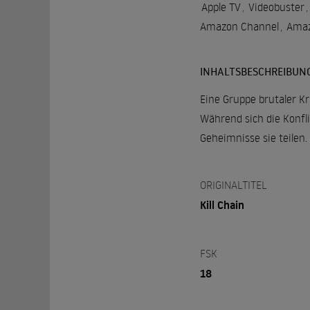
Apple TV
,
Videobuster
,
Amazon Channel
,
Amaz
INHALTSBESCHREIBUN
Eine Gruppe brutaler Kr
Während sich die Konfl
Geheimnisse sie teilen.
ORIGINALTITEL
Kill Chain
FSK
18