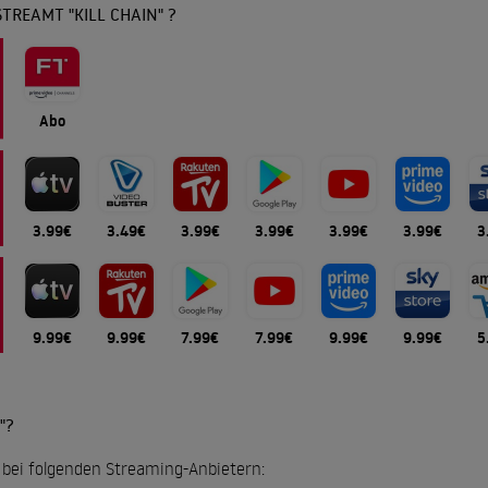
TREAMT "KILL CHAIN" ?
Abo
3.99€
3.49€
3.99€
3.99€
3.99€
3.99€
3
9.99€
9.99€
7.99€
7.99€
9.99€
9.99€
5
"?
ll bei folgenden Streaming-Anbietern: