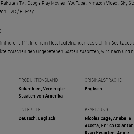
Rakuten TV
,
Google Play Movies
,
YouTube
,
Amazon Video
,
Sky St
on DVD / Blu-ray
.
G
imineller trifft in einem Hotel aufeinander, das sich im Besitz de
ikte zwischen den ungebetenen Gästen zuspitzen, wird nach und na
PRODUKTIONSLAND
ORIGINALSPRACHE
Kolumbien, Vereinigte
Englisch
Staaten von Amerika
UNTERTITEL
BESETZUNG
Deutsch, Englisch
Nicolas Cage, Anabelle
Acosta, Enrico Colanton
Ryan Kwanten, Angie