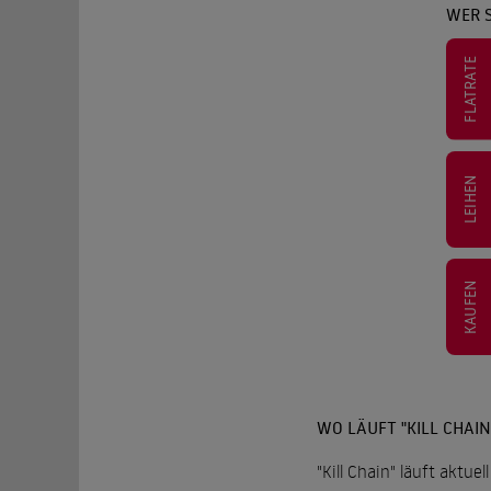
WER S
FLATRATE
LEIHEN
KAUFEN
WO LÄUFT "KILL CHAIN
"Kill Chain" läuft aktue