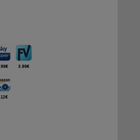
.99€
3.99€
.12€