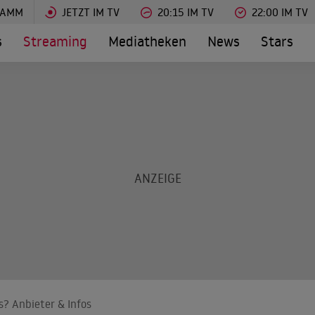
RAMM
JETZT IM TV
20:15 IM TV
22:00 IM TV
s
Streaming
Mediatheken
News
Stars
s? Anbieter & Infos