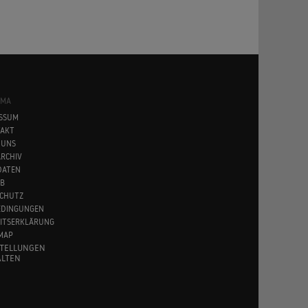
SMA
SSUM
AKT
 UNS
RCHIV
DATEN
B
CHUTZ
EDINGUNGEN
EITSERKLÄRUNG
MAP
STELLUNGEN
LTEN