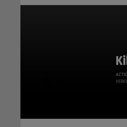
Ki
ACTI
TEILEN
VEREI