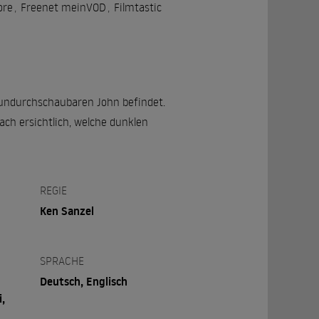
ore
,
Freenet meinVOD
,
Filmtastic
s undurchschaubaren John befindet.
ch ersichtlich, welche dunklen
REGIE
Ken Sanzel
SPRACHE
Deutsch, Englisch
i,