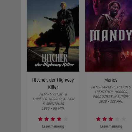
Hitcher, der Highway
Mandy
Killer
FILM • FANTASY, ACTION &
ABENTEUER, HORROR,
FILM • MYSTERY &
PRODUZIERT IN EUROPA
THRILLER, HORROR, ACTION
2018 • 122 MIN.
& ABENTEUER
1986 • 98 MIN.
Lesermeinung
Lesermeinung