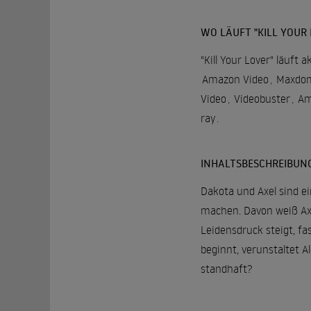
WO LÄUFT "KILL YOUR 
"Kill Your Lover" läuft 
Amazon Video
,
Maxdom
Video
,
Videobuster
,
Am
ray
.
INHALTSBESCHREIBUN
Dakota und Axel sind ei
machen. Davon weiß Axe
Leidensdruck steigt, fa
beginnt, verunstaltet A
standhaft?