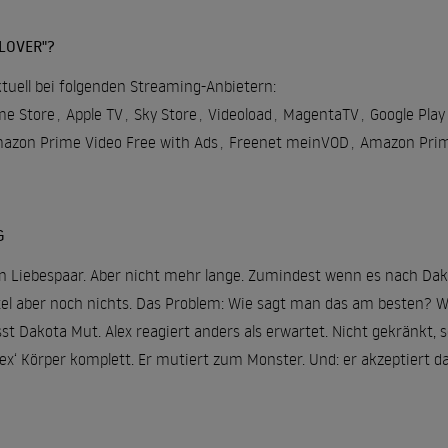
LOVER"?
aktuell bei folgenden Streaming-Anbietern:
e Store
,
Apple TV
,
Sky Store
,
Videoload
,
MagentaTV
,
Google Play
azon Prime Video Free with Ads
,
Freenet meinVOD
,
Amazon Prim
G
n Liebespaar. Aber nicht mehr lange. Zumindest wenn es nach Dakot
l aber noch nichts. Das Problem: Wie sagt man das am besten? Wa
sst Dakota Mut. Alex reagiert anders als erwartet. Nicht gekränkt, 
lex‘ Körper komplett. Er mutiert zum Monster. Und: er akzeptiert da