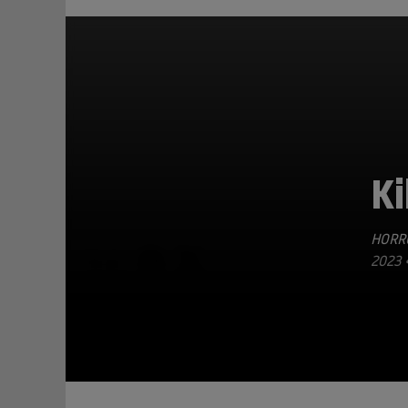
Ki
HORR
TEILEN
023 •