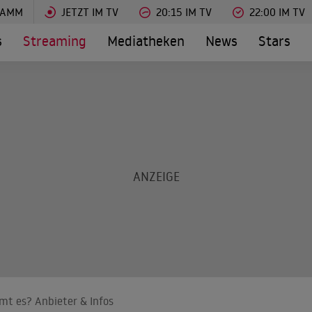
RAMM
JETZT IM TV
20:15 IM TV
22:00 IM TV
s
Streaming
Mediatheken
News
Stars
amt es? Anbieter & Infos