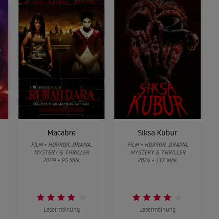
Macabre
Siksa Kubur
FILM • HORROR, DRAMA,
FILM • HORROR, DRAMA,
MYSTERY & THRILLER
MYSTERY & THRILLER
2009 • 95 MIN.
2024 • 117 MIN.
Lesermeinung
Lesermeinung