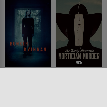
The Bunker
The Rocky Mountain
Mortician Murder
SERIE • DOKUMENTATIONEN,
KRIMI
SERIE • DOKUMENTATIONEN,
2024
KRIMI
2025