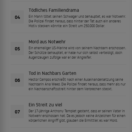
Tödliches Familiendrama
04
Ein Mann tötet seinen Schwager und behauptet, es war Notwehr.
Die Polizei findet heraus, dass hinter der Tat auch ein anderes
Motiv stecken könnte: ein Streit um 250.000 Dollar.
Mord aus Notwehr
05
Ein ehemaliger US-Marine wird von seinem Nachbarn erschossen.
Der Schütze behauptet, er habe nur sich selbst verteidigt, doch
Augenzeugen zufolge war er der Angreifer.
Tod in Nachbars Garten
06
Hector Campos erschießt nach einer Auseinandersetzung seine
Nachbarin Ana Weed. Die Polizei findet heraus, dass mehr als nur
ein Nachbarschaftsstreit hinter dem Verbrechen steckt.
Ein Streit zu viel
07
Der 17-jährige Anthony Templet gesteht, dass er seinen Vater in
Notwehr erschossen hat. Da es jedoch keine Anzeichen für einen
körperlichen Angriff gibt, glauben die Ermittler, es war Mord.