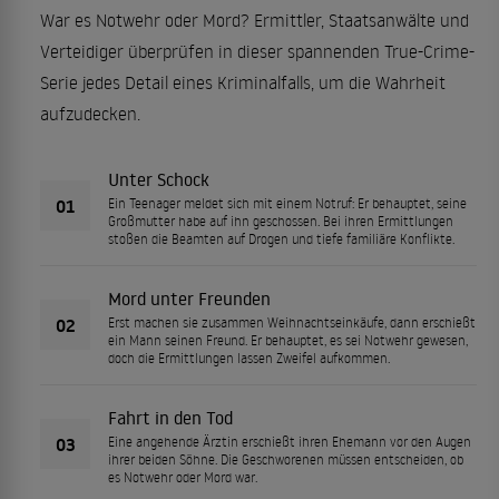
War es Notwehr oder Mord? Ermittler, Staatsanwälte und
Verteidiger überprüfen in dieser spannenden True-Crime-
Serie jedes Detail eines Kriminalfalls, um die Wahrheit
aufzudecken.
Unter Schock
01
Ein Teenager meldet sich mit einem Notruf: Er behauptet, seine
Großmutter habe auf ihn geschossen. Bei ihren Ermittlungen
stoßen die Beamten auf Drogen und tiefe familiäre Konflikte.
Mord unter Freunden
02
Erst machen sie zusammen Weihnachtseinkäufe, dann erschießt
ein Mann seinen Freund. Er behauptet, es sei Notwehr gewesen,
doch die Ermittlungen lassen Zweifel aufkommen.
Fahrt in den Tod
03
Eine angehende Ärztin erschießt ihren Ehemann vor den Augen
ihrer beiden Söhne. Die Geschworenen müssen entscheiden, ob
es Notwehr oder Mord war.