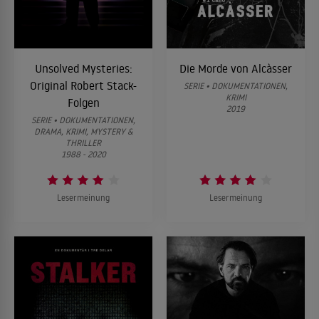
Unsolved Mysteries:
Die Morde von Alcàsser
Original Robert Stack-
SERIE • DOKUMENTATIONEN,
KRIMI
Folgen
2019
SERIE • DOKUMENTATIONEN,
DRAMA, KRIMI, MYSTERY &
THRILLER
1988 - 2020
Lesermeinung
Lesermeinung