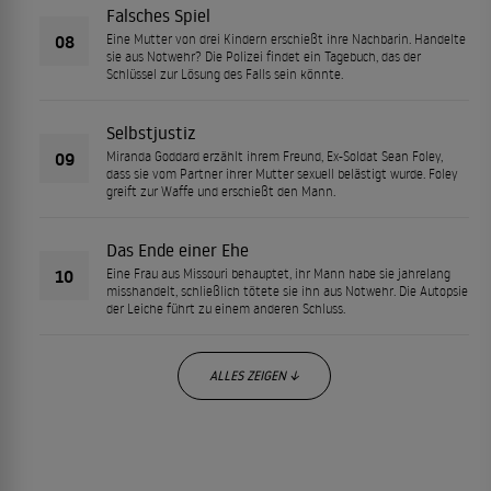
Falsches Spiel
08
Eine Mutter von drei Kindern erschießt ihre Nachbarin. Handelte
sie aus Notwehr? Die Polizei findet ein Tagebuch, das der
Schlüssel zur Lösung des Falls sein könnte.
Selbstjustiz
09
Miranda Goddard erzählt ihrem Freund, Ex-Soldat Sean Foley,
dass sie vom Partner ihrer Mutter sexuell belästigt wurde. Foley
greift zur Waffe und erschießt den Mann.
Das Ende einer Ehe
10
Eine Frau aus Missouri behauptet, ihr Mann habe sie jahrelang
misshandelt, schließlich tötete sie ihn aus Notwehr. Die Autopsie
der Leiche führt zu einem anderen Schluss.
ALLES ZEIGEN ↓