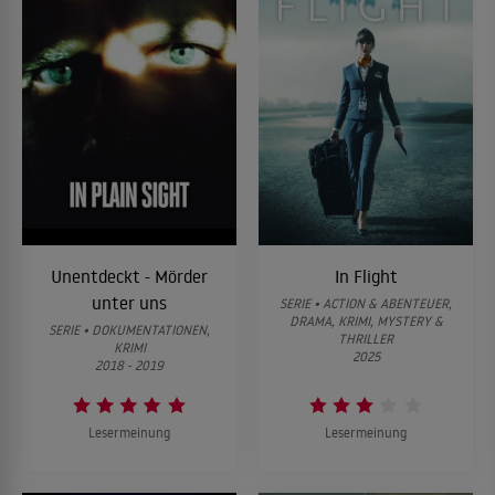
Unentdeckt - Mörder
In Flight
unter uns
SERIE • ACTION & ABENTEUER,
DRAMA, KRIMI, MYSTERY &
SERIE • DOKUMENTATIONEN,
THRILLER
KRIMI
2025
2018 - 2019
Lesermeinung
Lesermeinung