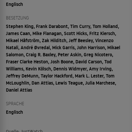
Englisch
BESETZUNG
Stephen King, Frank Darabont, Tim Curry, Tom Holland,
James Caan, Mike Flanagan, Scott Hicks, Fritz Kiersch,
Mikael Håfström, Zak Hilditch, Jeff Beesley, Vincenzo
Natali, André Øvredal, Mick Garris, John Harrison, Mikael
Salomon, Craig R. Baxley, Peter Askin, Greg Nicotero,
Fraser Clarke Heston, Josh Boone, David Carson, Tod
Williams, Kevin Kölsch, Dennis Widmyer, Amy Irving,
Jeffrey DeMunn, Taylor Hackford, Mark L. Lester, Tom
McLoughlin, Dan Attias, Lewis Teague, Julia Marchese,
Daniel Attias
SPRACHE
Englisch
Quelle: JustWatch