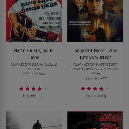
Harte Fäuste, heiße
Judgment Night - Zum
Liebe
Töten verurteilt
FILM • SPORT, DRAMA, MUSIK &
FILM • ACTION & ABENTEUER,
MUSICAL
DRAMA, MYSTERY & THRILLER,
1962 • 96 MIN.
KRIMI
1993 • 109 MIN.
Lesermeinung
Lesermeinung