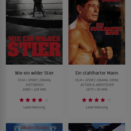
Wie ein wilder Stier
Ein stahlharter Mann
FILM • SPORT, DRAMA,
FILM • SPORT, DRAMA, KRIMI,
HISTORISCH
ACTION & ABENTEUER
1980 • 129 MIN.
1975 • 93 MIN.
Lesermeinung
Lesermeinung