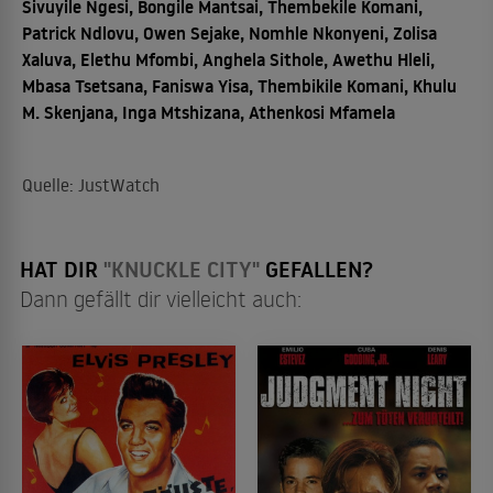
Sivuyile Ngesi, Bongile Mantsai, Thembekile Komani,
Patrick Ndlovu, Owen Sejake, Nomhle Nkonyeni, Zolisa
Xaluva, Elethu Mfombi, Anghela Sithole, Awethu Hleli,
Mbasa Tsetsana, Faniswa Yisa, Thembikile Komani, Khulu
M. Skenjana, Inga Mtshizana, Athenkosi Mfamela
Quelle: JustWatch
HAT DIR
"KNUCKLE CITY"
GEFALLEN?
Dann gefällt dir vielleicht auch: