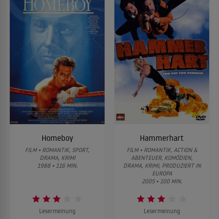
Homeboy
Hammerhart
FILM • ROMANTIK, SPORT,
FILM • ROMANTIK, ACTION &
DRAMA, KRIMI
ABENTEUER, KOMÖDIEN,
1988 • 116 MIN.
DRAMA, KRIMI, PRODUZIERT IN
EUROPA
2005 • 100 MIN.
Lesermeinung
Lesermeinung