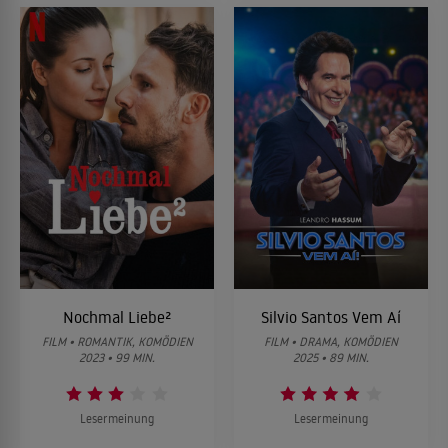
Nochmal Liebe²
Silvio Santos Vem Aí
FILM • ROMANTIK, KOMÖDIEN
FILM • DRAMA, KOMÖDIEN
2023 • 99 MIN.
2025 • 89 MIN.
Lesermeinung
Lesermeinung