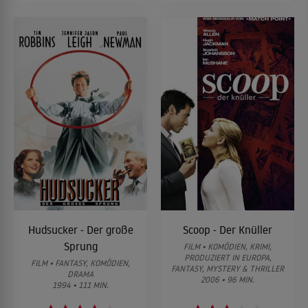
Hudsucker - Der große
Scoop - Der Knüller
Sprung
FILM • KOMÖDIEN, KRIMI,
PRODUZIERT IN EUROPA,
FILM • FANTASY, KOMÖDIEN,
FANTASY, MYSTERY & THRILLER
DRAMA
2006 • 96 MIN.
1994 • 111 MIN.