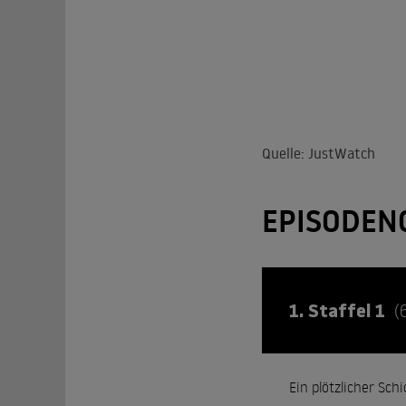
Quelle: JustWatch
EPISODEN
1. Staffel 1
(
Ein plötzlicher Sch