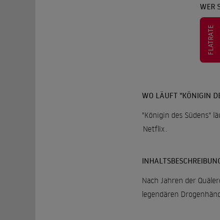
WER S
FLATRATE
WO LÄUFT "KÖNIGIN D
"Königin des Südens" lä
Netflix
.
INHALTSBESCHREIBUN
Nach Jahren der Quälere
legendären Drogenhändl