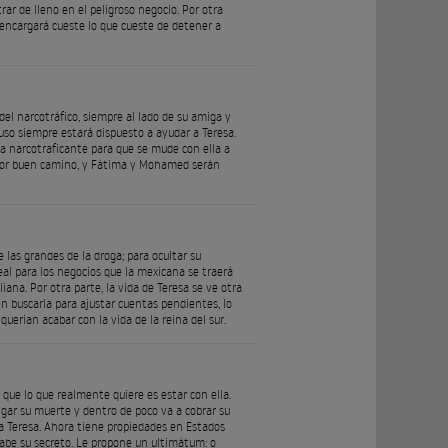
rar de lleno en el peligroso negocio. Por otra
e encargará cueste lo que cueste de detener a
el narcotráfico, siempre al lado de su amiga y
ruso siempre estará dispuesto a ayudar a Teresa.
va narcotraficante para que se mude con ella a
 por buen camino, y Fátima y Mohamed serán
las grandes de la droga; para ocultar su
eal para los negocios que la mexicana se traerá
iana. Por otra parte, la vida de Teresa se ve otra
 buscarla para ajustar cuentas pendientes, lo
uerían acabar con la vida de la reina del sur.
a que lo que realmente quiere es estar con ella.
gar su muerte y dentro de poco va a cobrar su
a Teresa. Ahora tiene propiedades en Estados
sabe su secreto. Le propone un ultimátum: o