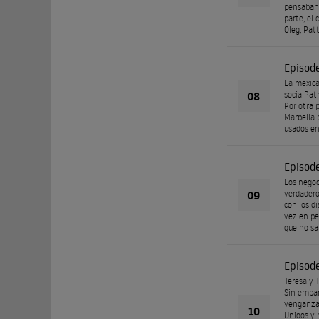
pensaban, 
parte, el
Oleg, Patt
Episod
La mexica
08
socia Patr
Por otra 
Marbella 
usados en
Episod
Los negoc
09
verdadero
con los di
vez en pe
que no sa
Episod
Teresa y T
Sin embar
venganza.
10
Unidos y 