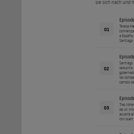
sie sich nach und
Episod
Teresa Me
01
comienza 
a España 
Santiago 
Episod
Santiago 
02
seducirla
gobernado
las compa
cambio d
Episod
Tras libra
03
de un int
acudirá a
con buen 