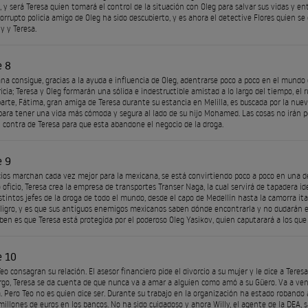
y será Teresa quien tomará el control de la situación con Oleg para salvar sus vidas y ent
 corrupto policía amigo de Oleg ha sido descubierto, y es ahora el detective Flores quien s
y y Teresa.
e 8
na consigue, gracias a la ayuda e influencia de Oleg, adentrarse poco a poco en el mundo d
icia; Teresa y Oleg formarán una sólida e indestructible amistad a lo largo del tiempo, el 
parte, Fátima, gran amiga de Teresa durante su estancia en Melilla, es buscada por la nue
para tener una vida más cómoda y segura al lado de su hijo Mohamed. Las cosas no irán
 contra de Teresa para que esta abandone el negocio de la droga.
e 9
ios marchan cada vez mejor para la mexicana, se está convirtiendo poco a poco en una de 
 oficio, Teresa crea la empresa de transportes Transer Naga, la cual servirá de tapadera id
stintos jefes de la droga de todo el mundo, desde el capo de Medellín hasta la camorra ital
ligro, y es que sus antiguos enemigos mexicanos saben dónde encontrarla y no dudarán en
ben es que Teresa está protegida por el poderoso Oleg Yasikov, quien caputarará a los que q
e 10
eo consagran su relación. El asesor financiero pide el divorcio a su mujer y le dice a Teres
go, Teresa se da cuenta de que nunca va a amar a alguien como amó a su Güero. Va a ven
 Pero Teo no es quien dice ser. Durante su trabajo en la organización ha estado robando 
millones de euros en los bancos. No ha sido cuidadoso y ahora Willy, el agente de la DEA, 