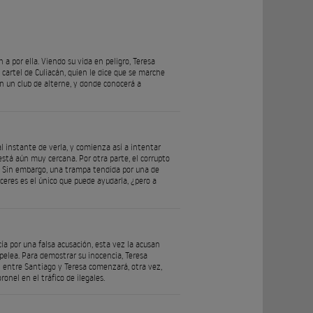
 por ella. Viendo su vida en peligro, Teresa
cartel de Culiacán, quien le dice que se marche
n un club de alterne, y donde conocerá a
l instante de verla, y comienza así a intentar
está aún muy cercana. Por otra parte, el corrupto
a. Sin embargo, una trampa tendida por una de
ceres es el único que puede ayudarla, ¿pero a
cía por una falsa acusación, esta vez la acusan
pelea. Para demostrar su inocencia, Teresa
ón entre Santiago y Teresa comenzará, otra vez,
onel en el tráfico de ilegales.