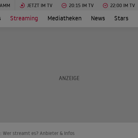
RAMM
JETZT IM TV
20:15 IM TV
22:00 IM TV
s
Streaming
Mediatheken
News
Stars
): Wer streamt es? Anbieter & Infos