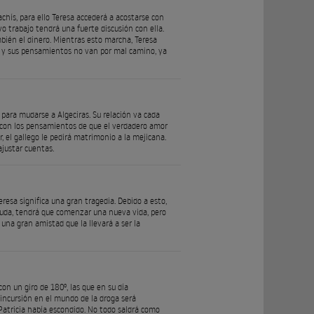
chís, para ello Teresa accederá a acostarse con
o trabajo tendrá una fuerte discusión con ella.
bién el dinero. Mientras esto marcha, Teresa
o, y sus pensamientos no van por mal camino, ya
 para mudarse a Algeciras. Su relación va cada
a con los pensamientos de que el verdadero amor
, el gallego le pedirá matrimonio a la mejicana.
ajustar cuentas.
eresa significa una gran tragedia. Debido a esto,
 ayuda, tendrá que comenzar una nueva vida, pero
una gran amistad que la llevará a ser la
on un giro de 180º, las que en su día
incursión en el mundo de la droga será
Patricia había escondido. No todo saldrá como