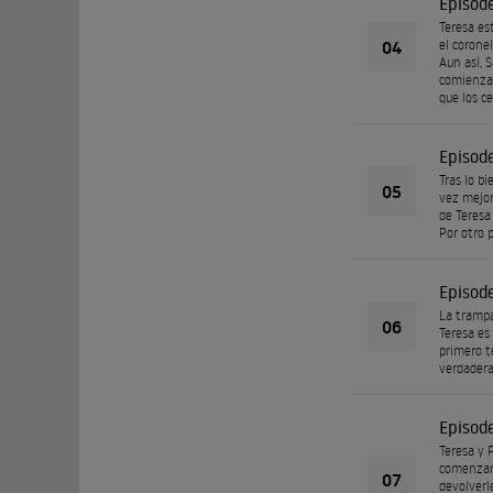
Episod
Teresa es
04
el corone
Aun así, 
comienza 
que los ce
Episod
Tras lo b
05
vez mejor
de Teresa
Por otro p
Episod
La trampa 
06
Teresa es
primero t
verdadera
Episod
Teresa y 
comenzaro
07
devolverl