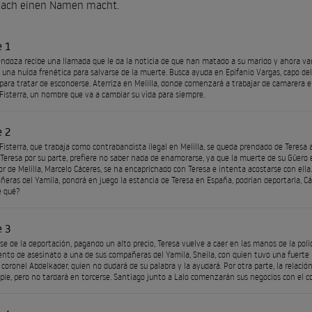
 nach einen Namen macht.
e 1
ndoza recibe una llamada que le da la noticia de que han matado a su marido y ahora van a
una huída frenética para salvarse de la muerte. Busca ayuda en Epifanio Vargas, capo del 
para tratar de esconderse. Aterriza en Melilla, donde comenzará a trabajar de camarera e
Fisterra, un hombre que va a cambiar su vida para siempre.
e 2
Fisterra, que trabaja como contrabandista ilegal en Melilla, se queda prendado de Teresa a
. Teresa por su parte, prefiere no saber nada de enamorarse, ya que la muerte de su Güero 
r de Melilla, Marcelo Cáceres, se ha encaprichado con Teresa e intenta acostarse con ell
ñeras del Yamila, pondrá en juego la estancia de Teresa en España, podrían deportarla, Cá
e qué?
e 3
rse de la deportación, pagando un alto precio, Teresa vuelve a caer en las manos de la poli
ento de asesinato a una de sus compañeras del Yamila, Sheila, con quien tuvo una fuerte 
l coronel Abdelkader, quien no dudará de su palabra y la ayudará. Por otra parte, la relaci
pie, pero no tardará en torcerse. Santiago junto a Lalo comenzarán sus negocios con el cor