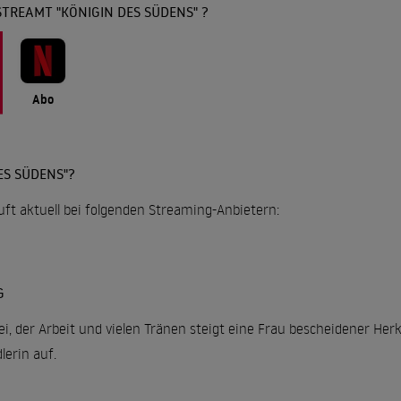
TREAMT "KÖNIGIN DES SÜDENS" ?
Abo
ES SÜDENS"?
uft aktuell bei folgenden Streaming-Anbietern:
G
i, der Arbeit und vielen Tränen steigt eine Frau bescheidener Herku
erin auf.