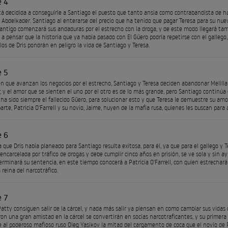
e 4
tá decidida a conseguirle a Santiago el puesto que tanto ansia como contrabandista de ha
l Abdelkader. Santiago al enterarse del precio que ha tenido que pagar Teresa para su nuev
Santigo comenzará sus andaduras por el estrecho con la droga, y de este modo llegará tam
a pensar que la historia que ya había pasado con El Güero podría repetirse con el galleg
los de Dris pondrán en peligro la vida de Santiago y Teresa.
e 5
ien que avanzan los negocios por el estrecho, Santiago y Teresa deciden abandonar Melilla
, y el amor que se sienten el uno por el otro es de lo más grande, pero Santiago continú
 ha sido siempre el fallecido Güero, para solucionar esto y que Teresa le demuestre su amor
arte, Patricia O'Farrell y su novio, Jaime, huyen de la mafia rusa, quienes les buscan para 
e 6
que Dris había planeado para Santiago resulta exitosa, para él, ya que para el gallego y T
 encarcelada por tráfico de drogas y debe cumplir cinco años en prisión, se ve sola y sin
erminará su sentencia, en este tiempo conocerá a Patricia O'Farrell, con quien estrechará 
 reina del narcotráfico.
e 7
Patty consiguen salir de la cárcel, y nada más salir ya piensan en como cambiar sus vidas c
n una gran amistad en la cárcel se convertirán en socias narcotraficantes, y su primera 
e al poderoso mafioso ruso Oleg Yasikov la mitad del cargamento de coca que el novio de 