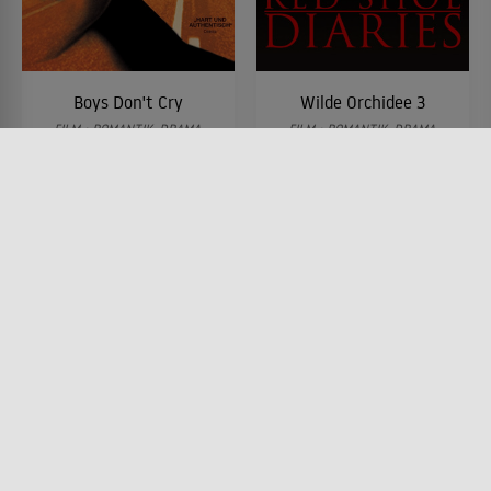
Boys Don't Cry
Wilde Orchidee 3
FILM • ROMANTIK, DRAMA,
FILM • ROMANTIK, DRAMA,
KRIMI
MYSTERY & THRILLER
1999 • 118 MIN.
1992 • 105 MIN.
Lesermeinung
Lesermeinung