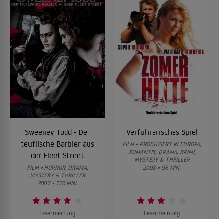
Sweeney Todd - Der
Verführerisches Spiel
teuflische Barbier aus
FILM • PRODUZIERT IN EUROPA,
ROMANTIK, DRAMA, KRIMI,
der Fleet Street
MYSTERY & THRILLER
FILM • HORROR, DRAMA,
2008 • 96 MIN.
MYSTERY & THRILLER
2007 • 116 MIN.
Lesermeinung
Lesermeinung