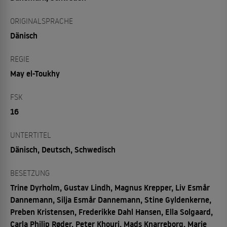
ORIGINALSPRACHE
Dänisch
REGIE
May el-Toukhy
FSK
16
UNTERTITEL
Dänisch, Deutsch, Schwedisch
BESETZUNG
Trine Dyrholm, Gustav Lindh, Magnus Krepper, Liv Esmår
Dannemann, Silja Esmår Dannemann, Stine Gyldenkerne,
Preben Kristensen, Frederikke Dahl Hansen, Ella Solgaard,
Carla Philip Røder, Peter Khouri, Mads Knarreborg, Marie