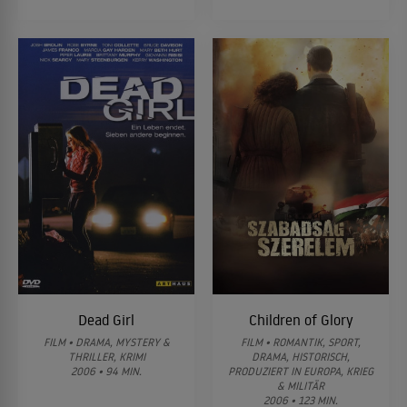
Dead Girl
Children of Glory
FILM • DRAMA, MYSTERY &
FILM • ROMANTIK, SPORT,
THRILLER, KRIMI
DRAMA, HISTORISCH,
2006 • 94 MIN.
PRODUZIERT IN EUROPA, KRIEG
& MILITÄR
2006 • 123 MIN.