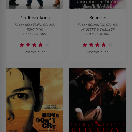
Der Rosenkrieg
Rebecca
FILM • KOMÖDIEN, DRAMA,
FILM • ROMANTIK, DRAMA,
ROMANTIK
MYSTERY & THRILLER
1989 • 116 MIN.
1940 • 124 MIN.
Lesermeinung
Lesermeinung