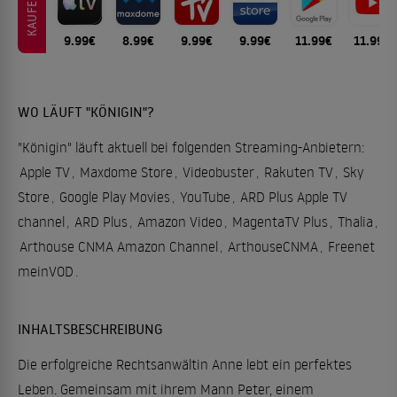
KAUFEN
9.99€
8.99€
9.99€
9.99€
11.99€
11.99€
WO LÄUFT "KÖNIGIN"?
"Königin" läuft aktuell bei folgenden Streaming-Anbietern:
Apple TV
,
Maxdome Store
,
Videobuster
,
Rakuten TV
,
Sky
Store
,
Google Play Movies
,
YouTube
,
ARD Plus Apple TV
channel
,
ARD Plus
,
Amazon Video
,
MagentaTV Plus
,
Thalia
,
Arthouse CNMA Amazon Channel
,
ArthouseCNMA
,
Freenet
meinVOD
.
INHALTSBESCHREIBUNG
Die erfolgreiche Rechtsanwältin Anne lebt ein perfektes
Leben. Gemeinsam mit ihrem Mann Peter, einem