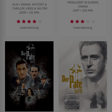
PRODUZIERT IN EUROPA,
FILM • DRAMA, MYSTERY &
DRAMA
THRILLER, KRIEG & MILITÄR
1997 • 105 MIN.
2008 • 131 MIN.
Lesermeinung
Lesermeinung