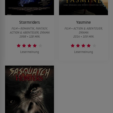
Stormriders
Yasmine
FILM • ROMANTIK, FANTASY,
FILM • ACTION & ABENTEUER,
ACTION & ABENTEUER, DRAMA
DRAMA
1998 • 128 MIN.
2014 • 109 MIN.
Lesermeinung
Lesermeinung