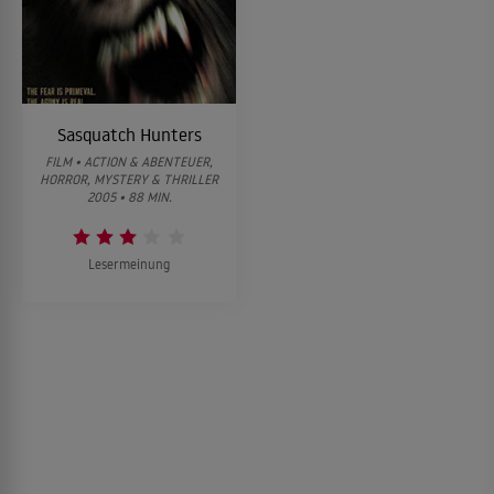
Sasquatch Hunters
FILM • ACTION & ABENTEUER,
HORROR, MYSTERY & THRILLER
2005 • 88 MIN.
Lesermeinung