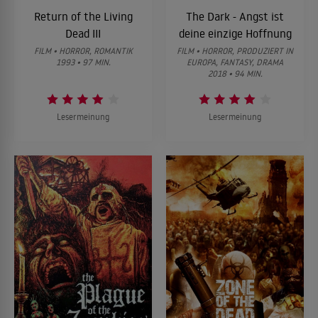
Return of the Living
The Dark - Angst ist
Dead III
deine einzige Hoffnung
FILM • HORROR, ROMANTIK
FILM • HORROR, PRODUZIERT IN
1993 • 97 MIN.
EUROPA, FANTASY, DRAMA
2018 • 94 MIN.
Lesermeinung
Lesermeinung