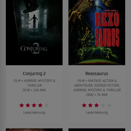
Conjuring 2
Rexosaurus
FILM • HORROR, MYSTERY &
FILM • FANTASY, ACTION &
THRILLER
ABENTEUER, SCIENCE-FICTION,
2016 • 134 MIN.
HORROR, MYSTERY & THRILLER
1992 • 74 MIN.
Lesermeinung
Lesermeinung