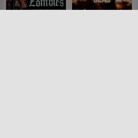
Nächte des Grauens
Apocalypse of the
living Dead
FILM • HORROR
1966 • 91 MIN.
FILM • ACTION & ABENTEUER,
SCIENCE-FICTION, HORROR
2011 • 101 MIN.
Lesermeinung
Lesermeinung