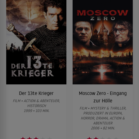
Der 13te Krieger
Moscow Zero - Eingang
zur Hölle
FILM • ACTION & ABENTEUER,
HISTORISCH
FILM • MYSTERY & THRILLER,
1999 • 103 MIN.
PRODUZIERT IN EUROPA,
HORROR, DRAMA, ACTION &
ABENTEUER
2006 • 82 MIN.