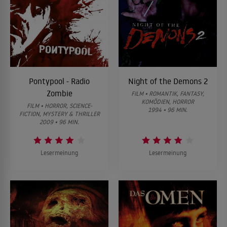
Pontypool - Radio
Night of the Demons 2
Zombie
FILM • ROMANTIK, FANTASY,
KOMÖDIEN, HORROR
FILM • HORROR, SCIENCE-
1994 • 96 MIN.
FICTION, MYSTERY & THRILLER
2009 • 96 MIN.
Lesermeinung
Lesermeinung