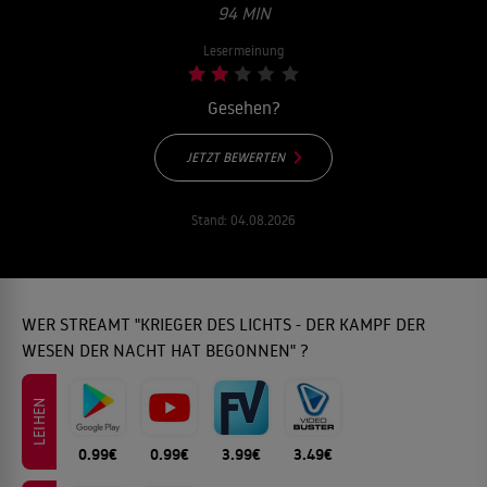
94 MIN
Lesermeinung
Gesehen?
JETZT BEWERTEN
Stand:
04.08.2026
WER STREAMT "KRIEGER DES LICHTS - DER KAMPF DER
WESEN DER NACHT HAT BEGONNEN" ?
LEIHEN
0.99€
0.99€
3.99€
3.49€