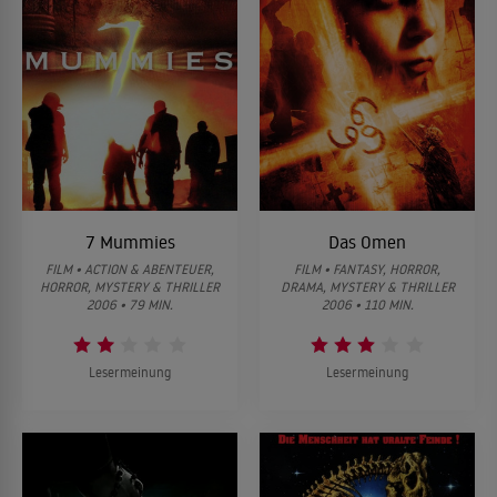
7 Mummies
Das Omen
FILM • ACTION & ABENTEUER,
FILM • FANTASY, HORROR,
HORROR, MYSTERY & THRILLER
DRAMA, MYSTERY & THRILLER
2006 • 79 MIN.
2006 • 110 MIN.
Lesermeinung
Lesermeinung