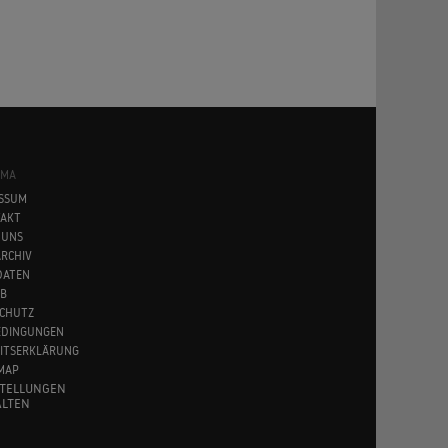
SMA
SSUM
AKT
 UNS
RCHIV
DATEN
B
CHUTZ
EDINGUNGEN
EITSERKLÄRUNG
MAP
STELLUNGEN
LTEN