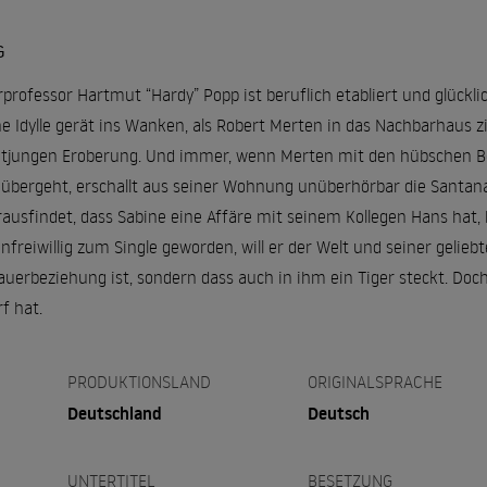
G
urprofessor Hartmut “Hardy” Popp ist beruflich etabliert und glückli
ne Idylle gerät ins Wanken, als Robert Merten in das Nachbarhaus z
lutjungen Eroberung. Und immer, wenn Merten mit den hübschen B
 übergeht, erschallt aus seiner Wohnung unüberhörbar die Santana
ausfindet, dass Sabine eine Affäre mit seinem Kollegen Hans hat, b
reiwillig zum Single geworden, will er der Welt und seiner geliebt
auerbeziehung ist, sondern dass auch in ihm ein Tiger steckt. Doch
f hat.
PRODUKTIONSLAND
ORIGINALSPRACHE
Deutschland
Deutsch
UNTERTITEL
BESETZUNG