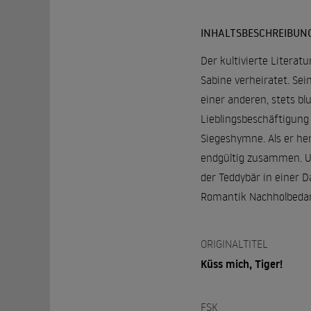
INHALTSBESCHREIBUN
Der kultivierte Literat
Sabine verheiratet. Sei
einer anderen, stets b
Lieblingsbeschäftigung
Siegeshymne. Als er her
endgültig zusammen. Unf
der Teddybär in einer D
Romantik Nachholbedar
ORIGINALTITEL
Küss mich, Tiger!
FSK