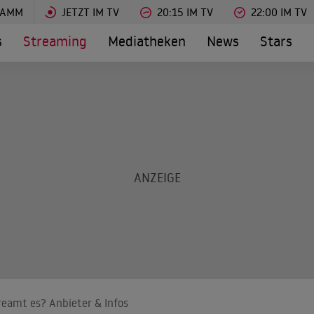
RAMM
JETZT IM TV
20:15 IM TV
22:00 IM TV
s
Streaming
Mediatheken
News
Stars
treamt es? Anbieter & Infos