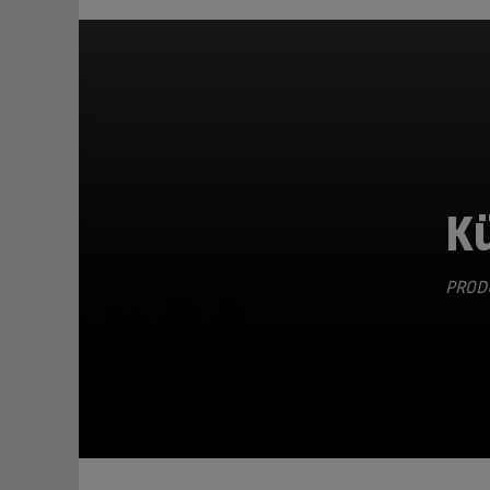
Kü
PRODU
TEILEN