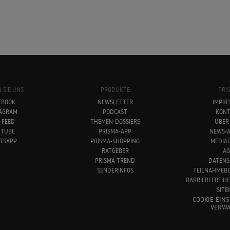
 SIE UNS
PRODUKTE
PRI
EBOOK
NEWSLETTER
IMPRE
TAGRAM
PODCAST
KONT
-FEED
THEMEN-DOSSIERS
ÜBER
UTUBE
PRISMA-APP
NEWS-A
TSAPP
PRISMA-SHOPPING
MEDIA
RATGEBER
AG
PRISMA TREND
DATENS
SENDERINFOS
TEILNAHMEB
BARRIEREFREIH
SITE
COOKIE-EIN
VERWA