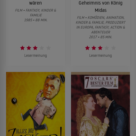
wären
Geheimnis von König
Midas
FILM • FANTASY, KINDER &
FAMILIE
FILM • KOMÖDIEN, ANIMATION,
1985 • 88 MIN.
KINDER & FAMILIE, PRODUZIERT
IN EUROPA, FANTASY, ACTION &
ABENTEUER
2017 • 85 MIN.
Lesermeinung
Lesermeinung