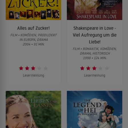
Alles auf Zucker!
Shakespeare in Love -
Viel Aufregung um die
FILM • KOMÖDIEN, PRODUZIERT
IN EUROPA, DRAMA
Liebe!
2004 • 91 MIN.
FILM • ROMANTIK, KOMÖDIEN,
DRAMA, HISTORISCH
1998 • 124 MIN.
Lesermeinung
Lesermeinung