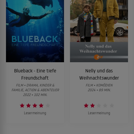
Blueback - Eine tiefe
Nelly und das
Freundschaft
Weihnachtswunder
FILM • DRAMA, KINDER &
FILM • KOMÖDIEN
FAMILIE, ACTION & ABENTEUER
2024 • 89 MIN.
2022 • 102 MIN.
Lesermeinung
Lesermeinung