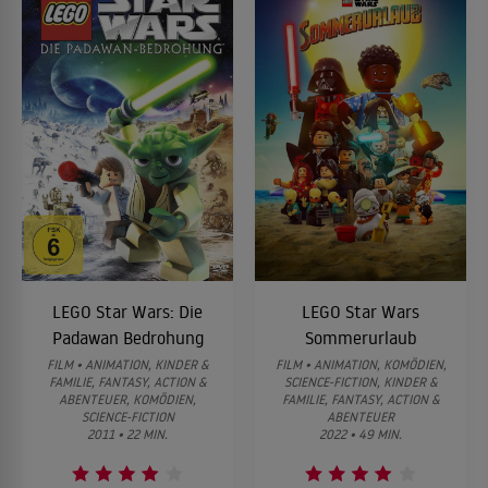
LEGO Star Wars: Die
LEGO Star Wars
Padawan Bedrohung
Sommerurlaub
FILM • ANIMATION, KINDER &
FILM • ANIMATION, KOMÖDIEN,
FAMILIE, FANTASY, ACTION &
SCIENCE-FICTION, KINDER &
ABENTEUER, KOMÖDIEN,
FAMILIE, FANTASY, ACTION &
SCIENCE-FICTION
ABENTEUER
2011 • 22 MIN.
2022 • 49 MIN.