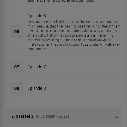
eliminates another comedian from the house.
Episode 6
Less than one hour is left, and those in the house are under so
much pressure, that they begin to lose their minds. One of them
06
reveals a delicious dessert that comes with a tasty surprise, as
others pull out all of the stops to eliminate their remaining
competitors, resulting in a head to head showdown with the
final two. When the clock ticks down to zero, who will walk away
a millionaire?
07
Episode 7
08
Episode 8
2. Staffel 2
(6 Episoden • 2019)