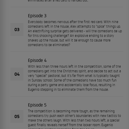
eliminated after a red card is handed out.
Episode 3
Everybody becomes nervous after the first red card. With nine
comedians left in the house, Alex attempts to "spice" things up.
03
An electrifying surprise gets delivered - will the comedians be up
for this shocking challenge? An explosive ending to a story
shakes up the house, but will it be enough to cause more
comedians to be eliminated?
Episode 4
With less than three hours left in the competition, some of the
comedians get into the Christmas spirit, and decide to act out a
04
very "special" pastoral, but it's far from what is typically taught
in Sunday school. Some of the comedians have too much fun
during a party game and accidentally lose focus, resulting in
Eugenio stepping in to eliminate them from the house.
Episode 5
The competition is becoming more tough, as the remaining
05
comedians try push each other's boundaries with new tactics to
make the others laugh. With less than two hours left, a special
guest finally reveals herself from the locker room. Eugenio