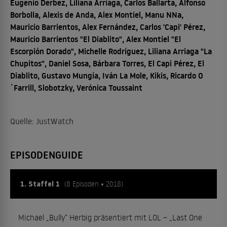
Eugenio Derbez, Liliana Arriaga, Carlos Ballarta, Alfonso
Borbolla, Alexis de Anda, Alex Montiel, Manu NNa,
Mauricio Barrientos, Alex Fernández, Carlos 'Capi' Pérez,
Mauricio Barrientos "El Diablito", Alex Montiel "El
Escorpión Dorado", Michelle Rodríguez, Liliana Arriaga "La
Chupitos", Daniel Sosa, Bárbara Torres, El Capi Pérez, El
Diablito, Gustavo Mungía, Iván La Mole, Kikis, Ricardo O
´Farrill, Slobotzky, Verónica Toussaint
Quelle: JustWatch
EPISODENGUIDE
1. Staffel 1
(8 Episoden • 2018)
Michael „Bully“ Herbig präsentiert mit LOL – „Last One