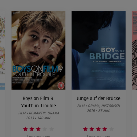
Boys on Film 9:
Junge auf der Brücke
Youth in Trouble
FILM • DRAMA, HISTORISCH
2016 • 85 MIN.
FILM • ROMANTIK, DRAMA
2013 • 140 MIN.
Lesermeinung
Lesermeinung