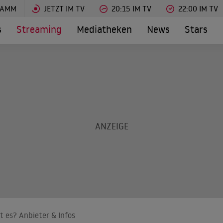
RAMM
JETZT IM TV
20:15 IM TV
22:00 IM TV
s
Streaming
Mediatheken
News
Stars
t es? Anbieter & Infos