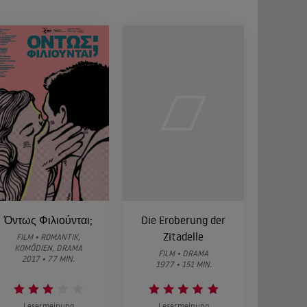
Όντως Φιλιούνται;
Die Eroberung der
Zitadelle
FILM • ROMANTIK,
KOMÖDIEN, DRAMA
FILM • DRAMA
2017 • 77 MIN.
1977 • 151 MIN.
Lesermeinung
Lesermeinung