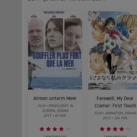
Atmen unterm Meer
Farewell, My Dear
Cramer: First Touch
FILM • PRODUZIERT IN
EUROPA, DRAMA
FILM • ANIMATION, DRAMA
2017 • 85 MIN.
2021 • 104 MIN.
Lesermeinung
Lesermeinung