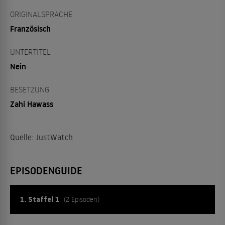
ORIGINALSPRACHE
Französisch
UNTERTITEL
Nein
BESETZUNG
Zahi Hawass
Quelle: JustWatch
EPISODENGUIDE
1. Staffel 1
(2 Episoden)